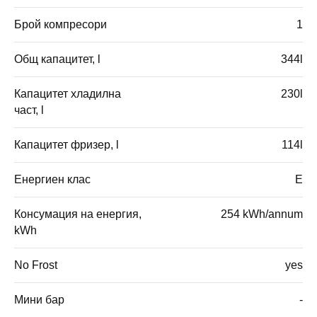
Брой компресори
1
Общ капацитет, l
344l
Капацитет хладилна
230l
част, l
Капацитет фризер, l
114l
Енергиен клас
E
Консумация на енергия,
254 kWh/annum
kWh
No Frost
yes
Мини бар
-