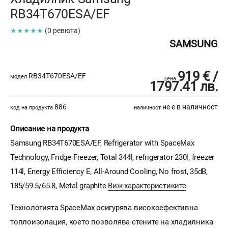
RB34T670ESA/EF
★★★★★
(0 ревюта)
SAMSUNG
919 € /
RB34T670ESA/EF
модел
цена
1797.41 лв.
886
не е в наличност
код на продукта
наличност
Описание на продукта
Samsung RB34T670ESA/EF, Refrigerator with SpaceMax
Technology, Fridge Freezer, Total 344l, refrigerator 230l, freezer
114l, Energy Efficiency E, All-Around Cooling, No frost, 35dB,
185/59.5/65.8, Metal graphite
Виж характеристиките
Технологията SpaceMax осигурява високоефективна
топлоизолация, което позволява стените на хладилника