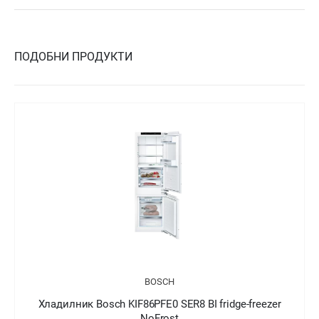
ПОДОБНИ ПРОДУКТИ
BOSCH
Хладилник Bosch KIN86AFF0 SER6 BI fridge-freezer
NoFrost