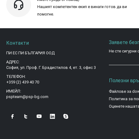
Нашият компетентен екип е винаги готов да ви
помогне.
Заявете без
Контакти
Не сте сигурни 
ПИ ЕС ПИ БЪЛГАРИЯ ООД
АДРЕС:
София, ул. Проф. Г. Брадистилов 4, ет. 3, офис 3
ТЕЛЕФОН:
Полезни връ
+359 (2) 439 40 70
ИМЕЙЛ:
Файлове за do
pspteam@psp-bg.com
Политика за п
Оценете нашат