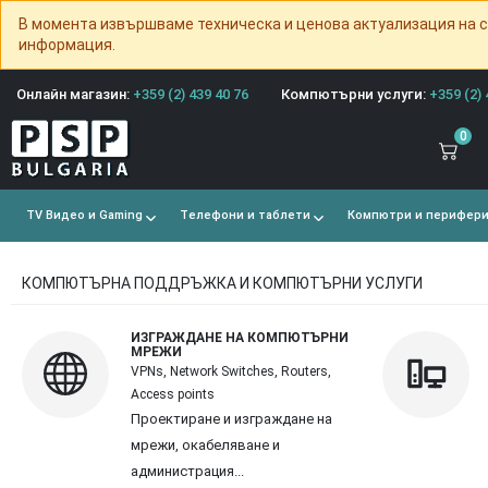
В момента извършваме техническа и ценова актуализация на с
информация.
Онлайн магазин:
+359 (2) 439 40 76
Компютърни услуги:
+359 (2) 
0
TV Видео и Gaming
Телефони и таблети
Компютри и перифер
КОМПЮТЪРНА ПОДДРЪЖКА И КОМПЮТЪРНИ УСЛУГИ
ИЗГРАЖДАНЕ НА КОМПЮТЪРНИ
МРЕЖИ
VPNs, Network Switches, Routers,
Access points
Проектиране и изграждане на
мрежи, окабеляване и
администрация...