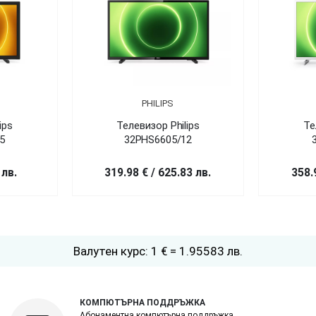
PHILIPS
ips
Телевизор Philips
Те
5
32PHS6605/12
 лв.
319.98 € / 625.83 лв.
358.
Валутен курс: 1 € = 1.95583 лв.
КОМПЮТЪРНА ПОДДРЪЖКА
Абонаментна компютърна поддръжка