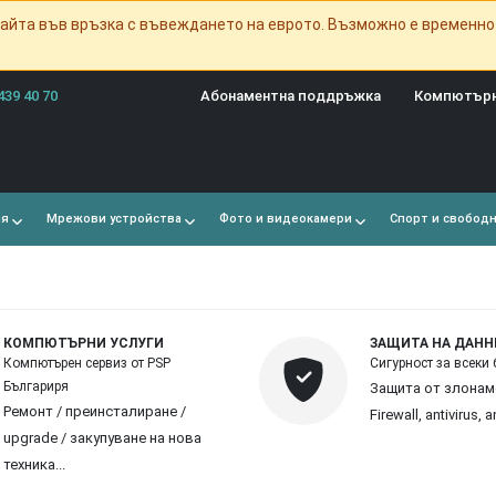
айта във връзка с въвеждането на еврото. Възможно е временно
439 40 70
Абонаментна поддръжка
Компютърн
ия
Мрежови устройства
Фото и видеокамери
Спорт и свобод
КОМПЮТЪРНИ УСЛУГИ
ЗАЩИТА НА ДАНН
Компютърен сервиз от PSP
Сигурност за всеки 
Българиря
Защита от злонам
Ремонт / преинсталиране /
Firewall, antivirus, a
upgrade / закупуване на нова
техника...