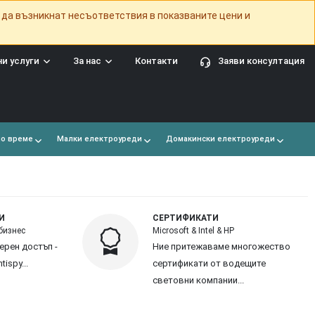
 да възникнат несъответствия в показваните цени и
и услуги
За нас
Контакти
Заяви консултация
но време
Малки електроуреди
Домакински електроуреди
И
СЕРТИФИКАТИ
бизнес
Microsoft & Intel & HP
ерен достъп -
Ние притежаваме многожество
ntispy...
сертификати от водещите
световни компании...