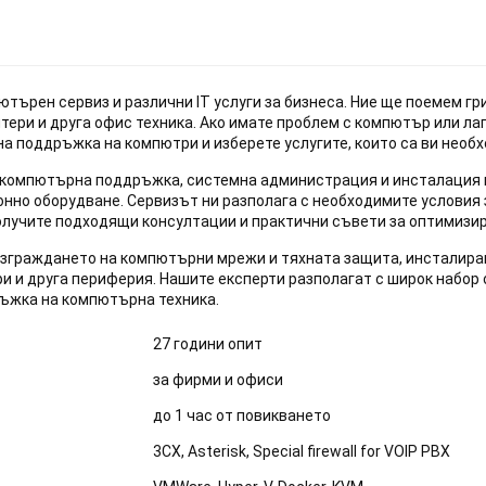
рен сервиз и различни IT услуги за бизнеса. Ние ще поемем гр
тери и друга офис техника. Ако имате проблем с компютър или лап
а поддръжка на компютри и изберете услугите, които са ви необх
компютърна поддръжка, системна администрация и инсталация на 
но оборудване. Сервизът ни разполага с необходимите условия з
 получите подходящи консултации и практични съвети за оптимизи
 изграждането на компютърни мрежи и тяхната защита, инсталир
ри и друга периферия. Нашите експерти разполагат с широк набо
ръжка на компютърна техника.
27 години опит
за фирми и офиси
до 1 час от повикването
3CX, Asterisk, Special firewall for VOIP PBX