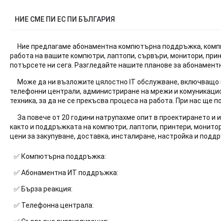
НИЕ СМЕ ПИ ЕС ПИ БЪЛГАРИЯ
Ние предлагаме абонаментна компютърна поддръжка, компютъ
работа на вашите компютри, лаптопи, сървъри, монитори, прин
потърсете ни сега. Разгледайте нашите планове за абонаментн
Може да ни възложите цялостно IT обслужване, включващо 
телефонни централи, администриране на мрежи и комуникацион
техника, за да не се прекъсва процеса на работа. При нас ще
За повече от 20 години натрупахме опит в проектирането и
както и поддръжката на компютри, лаптопи, принтери, монито
цени за закупуване, доставка, инсталиране, настройка и подд
✅ Компютърна поддръжка:
✅ Абонаментна ИТ поддръжка:
✅ Бърза реакция:
✅ Телефонна централа: