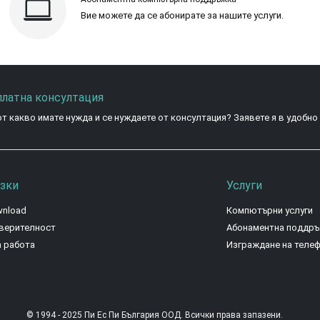
Вие можете да се абонирате за нашите услуги.
платна консултация
от какво имате нужда и се нуждаете от консултация? Заявете я в удобно
зки
Услуги
wnload
Компютърни услуги
оверителност
Абонаментна поддр
а работа
Изграждане на теле
© 1994 - 2025 Пи Ес Пи България ООД. Всички права запазени.