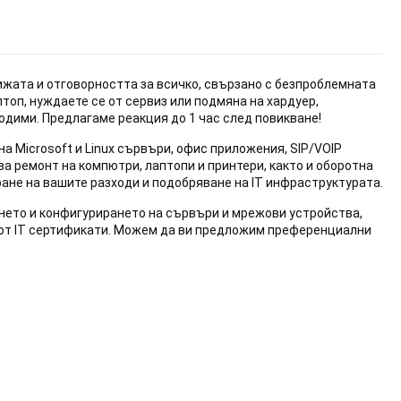
ижата и отговорността за всичко, свързано с безпроблемната
топ, нуждаете се от сервиз или подмяна на хардуер,
одими. Предлагаме реакция до 1 час след повикване!
Microsoft и Linux сървъри, офис приложения, SIP/VOIP
а ремонт на компютри, лаптопи и принтери, както и оборотна
ране на вашите разходи и подобряване на IT инфраструктурата.
ането и конфигурирането на сървъри и мрежови устройства,
р от IT сертификати. Mожем да ви предложим преференциални