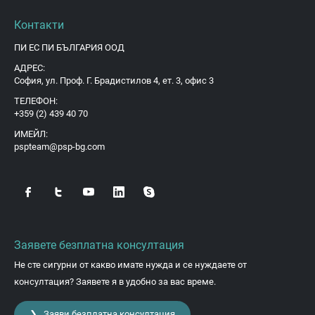
Контакти
ПИ ЕС ПИ БЪЛГАРИЯ ООД
АДРЕС:
София, ул. Проф. Г. Брадистилов 4, ет. 3, офис 3
ТЕЛЕФОН:
+359 (2) 439 40 70
ИМЕЙЛ:
pspteam@psp-bg.com
Заявете безплатна консултация
Не сте сигурни от какво имате нужда и се нуждаете от
консултация? Заявете я в удобно за вас време.
❯ Заяви безплатна консултация