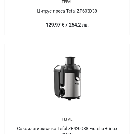
TEFAL
Цитрус преса Tefal ZP603D38
129.97 € / 254.2 лв.
TEFAL
Сокоизстисквачка Tefal ZE420D38 Frutelia + inox