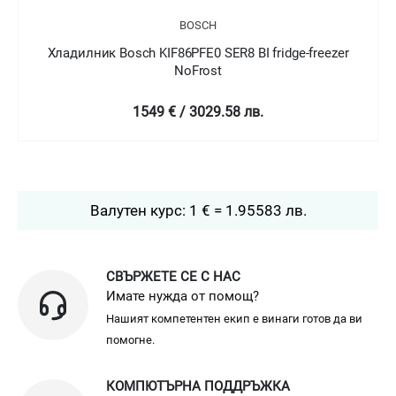
BOSCH
 Bosch KIF86PFE0 SER8 BI fridge-freezer
Хладилник Bosc
NoFrost
1549 € / 3029.58 лв.
2
Валутен курс: 1 € = 1.95583 лв.
СВЪРЖЕТЕ СЕ С НАС
Имате нужда от помощ?
Нашият компетентен екип е винаги готов да ви
помогне.
КОМПЮТЪРНА ПОДДРЪЖКА