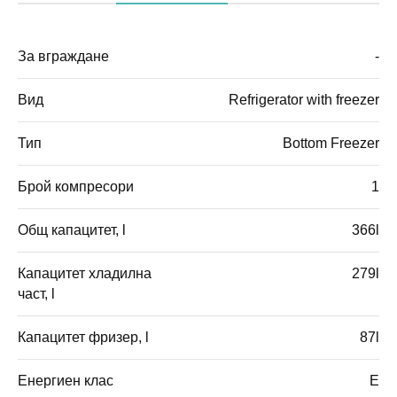
За вграждане
-
Вид
Refrigerator with freezer
Тип
Bottom Freezer
Брой компресори
1
Общ капацитет, l
366l
Капацитет хладилна
279l
част, l
Капацитет фризер, l
87l
Енергиен клас
E