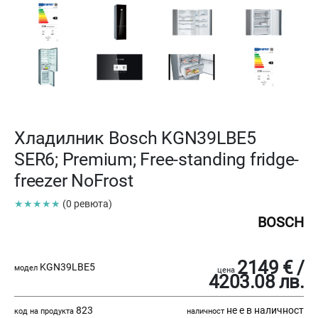
Хладилник Bosch KGN39LBE5
SER6; Premium; Free-standing fridge-
freezer NoFrost
★★★★★
(0 ревюта)
BOSCH
2149 € /
KGN39LBE5
модел
цена
4203.08 лв.
823
не е в наличност
код на продукта
наличност