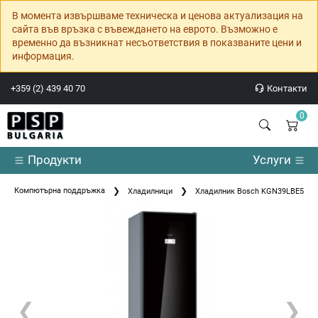
В момента извършваме техническа и ценова актуализация на
сайта във връзка с въвеждането на еврото. Възможно е
временно да възникнат несъответствия в показваните цени и
информация.
+359 (2) 439 40 70
Контакти
0
Продукти
Услуги
Компютърна поддръжка
Хладилници
Хладилник Bosch KGN39LBE5 SER6;
❮
❯