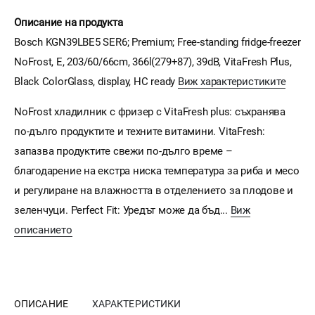
Описание на продукта
Bosch KGN39LBE5 SER6; Premium; Free-standing fridge-freezer
NoFrost, E, 203/60/66cm, 366l(279+87), 39dB, VitaFresh Plus,
Black ColorGlass, display, HC ready
Виж характеристиките
NoFrost хладилник с фризер с VitaFresh plus: съхранява
по-дълго продуктите и техните витамини. VitaFresh:
запазва продуктите свежи по-дълго време –
благодарение на екстра ниска температура за риба и месо
и регулиране на влажността в отделението за плодове и
зеленчуци. Perfect Fit: Уредът може да бъд...
Виж
описанието
ОПИСАНИЕ
ХАРАКТЕРИСТИКИ