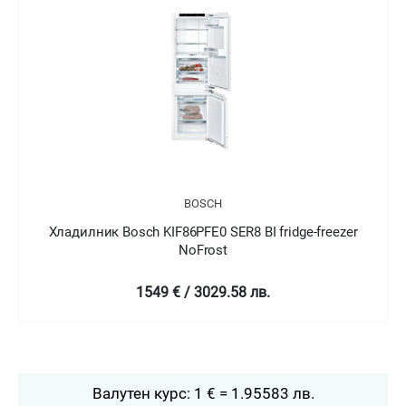
BOSCH
B
F86PFE0 SER8 BI fridge-freezer
Хладилник Bosch KIN86AF
NoFrost
No
 € / 3029.58 лв.
2399 € / 
Валутен курс: 1 € = 1.95583 лв.