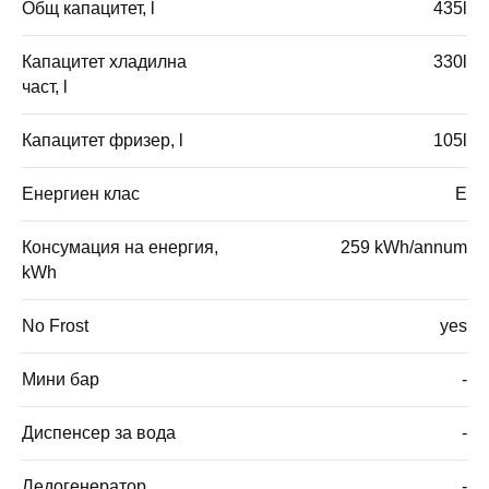
Общ капацитет, l
435l
Капацитет хладилна
330l
част, l
Капацитет фризер, l
105l
Енергиен клас
E
Консумация на енергия,
259 kWh/annum
kWh
No Frost
yes
Мини бар
-
Диспенсер за вода
-
Ледогенератор
-