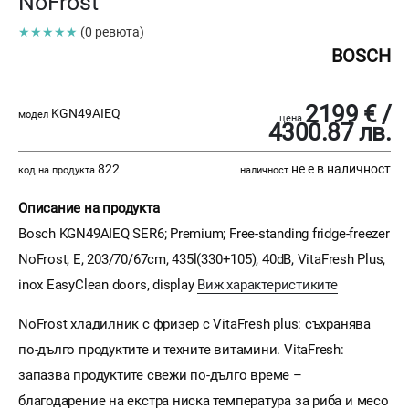
NoFrost
★★★★★
(0 ревюта)
BOSCH
2199 € /
KGN49AIEQ
модел
цена
4300.87 лв.
822
не е в наличност
код на продукта
наличност
Описание на продукта
Bosch KGN49AIEQ SER6; Premium; Free-standing fridge-freezer
NoFrost, E, 203/70/67cm, 435l(330+105), 40dB, VitaFresh Plus,
inox EasyClean doors, display
Виж характеристиките
NoFrost хладилник с фризер с VitaFresh plus: съхранява
по-дълго продуктите и техните витамини. VitaFresh:
запазва продуктите свежи по-дълго време –
благодарение на екстра ниска температура за риба и месо