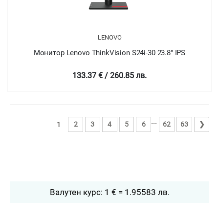
LENOVO
Монитор Lenovo ThinkVision S24i-30 23.8" IPS
133.37 € / 260.85 лв.
...
2
3
4
5
6
62
63
❯
1
Валутен курс: 1 € = 1.95583 лв.