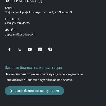
ПИ ЕС ПИ БЪЛГАРИЯ ООД
АДРЕС:
София, ул. Проф. Г. Брадистилов 4, ет. 3, офис 3
ТЕЛЕФОН:
+359 (2) 439 40 70
ИМЕЙЛ:
pspteam@psp-bg.com
Заявете безплатна консултация
Не сте сигурни от какво имате нужда и се нуждаете от
консултация? Заявете я в удобно за вас време.
❯ Заяви безплатна консултация