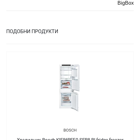
BigBox
ПОДОБНИ ПРОДУКТИ
BOSCH
Хладилник Bosch KIN86AFF0 SER6 BI fridge-freezer