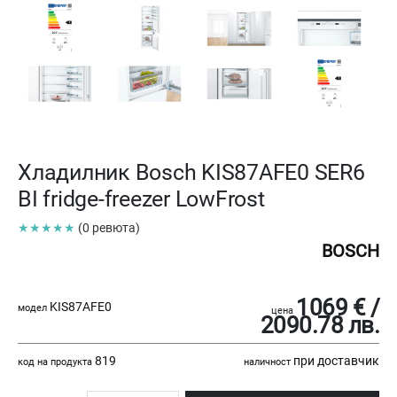
Хладилник Bosch KIS87AFE0 SER6
BI fridge-freezer LowFrost
★★★★★
(0 ревюта)
BOSCH
1069 € /
KIS87AFE0
модел
цена
2090.78 лв.
819
при доставчик
код на продукта
наличност