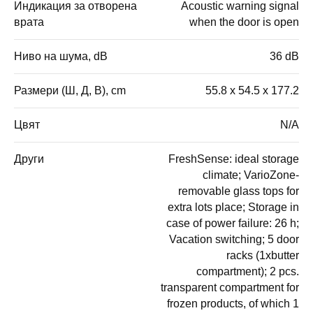
Индикация за отворена
Acoustic warning signal
врата
when the door is open
Ниво на шума, dB
36 dB
Размери (Ш, Д, В), cm
55.8 x 54.5 x 177.2
Цвят
N/A
Други
FreshSense: ideal storage
climate; VarioZone-
removable glass tops for
extra lots place; Storage in
case of power failure: 26 h;
Vacation switching; 5 door
racks (1xbutter
compartment); 2 pcs.
transparent compartment for
frozen products, of which 1