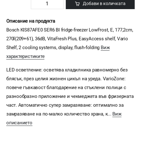
Добави в количката
Описание на продукта
Bosch KIS87AFE0 SER6 BI fridge-freezer LowFrost, E, 177,2cm,
270l(209+61), 36dB, VitaFresh Plus, EasyAccess shelf, Vario
Shelf, 2 cooling systems, display, flush-folding
Виж
характеристиките
LED осветление: осветява хладилника равномерно без
блясък, през целия жизнен цикъл на уреда. VarioZone:
повече гъвкавост благодарение на стъклени полици с
разнообразно приложение и чекмеджета във фризерната
част. Автоматично супер замразяване: оптимално за
замразяване на по-малко количество храна, к...
Виж
описанието