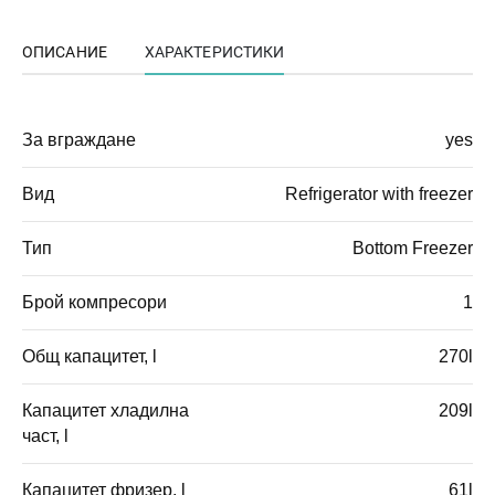
ОПИСАНИЕ
ХАРАКТЕРИСТИКИ
За вграждане
yes
Вид
Refrigerator with freezer
Тип
Bottom Freezer
Брой компресори
1
Общ капацитет, l
270l
Капацитет хладилна
209l
част, l
Капацитет фризер, l
61l