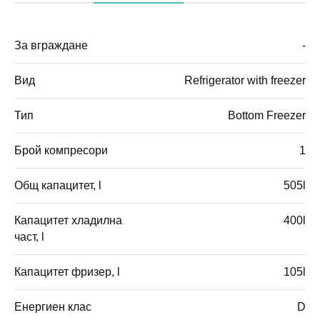
За вграждане
-
Вид
Refrigerator with freezer
Тип
Bottom Freezer
Брой компресори
1
Общ капацитет, l
505l
Капацитет хладилна
400l
част, l
Капацитет фризер, l
105l
Енергиен клас
D