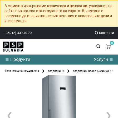
В момента извършваме техническа и ценова актуализация на
сайта във връзка с въвеждането на еврото. Възможно е
временно да възникнат несъответствия в показваните цени и
информация.
+359 (2) 439 40 70
Контакти
0
Продукти
Услуги
Компютърна поддръжка
Хладилници
Хладилник Bosch KGN56XIDP SER4; 
❮
❯