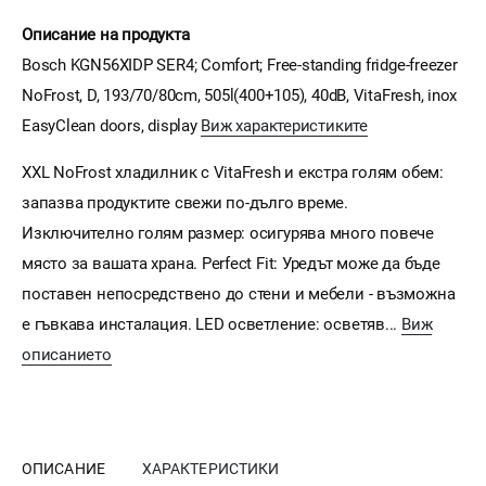
Описание на продукта
Bosch KGN56XIDP SER4; Comfort; Free-standing fridge-freezer
NoFrost, D, 193/70/80cm, 505l(400+105), 40dB, VitaFresh, inox
EasyClean doors, display
Виж характеристиките
XXL NoFrost хладилник с VitaFresh и екстра голям обем:
запазва продуктите свежи по-дълго време.
Изключително голям размер: осигурява много повече
място за вашата храна. Perfect Fit: Уредът може да бъде
поставен непосредствено до стени и мебели - възможна
е гъвкава инсталация. LED осветление: осветяв...
Виж
описанието
ОПИСАНИЕ
ХАРАКТЕРИСТИКИ