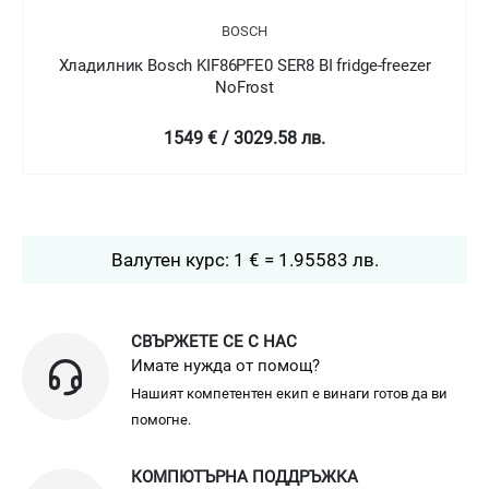
BOSCH
I fridge-freezer
Хладилник Bosch KIN86AFF0 SER6 BI fri
NoFrost
лв.
2399 € / 4692.04 лв.
Валутен курс: 1 € = 1.95583 лв.
СВЪРЖЕТЕ СЕ С НАС
Имате нужда от помощ?
Нашият компетентен екип е винаги готов да ви
помогне.
КОМПЮТЪРНА ПОДДРЪЖКА