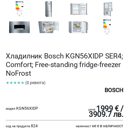
Хладилник Bosch KGN56XIDP SER4;
Comfort; Free-standing fridge-freezer
NoFrost
★★★★★
(0 ревюта)
BOSCH
1999 € /
KGN56XIDP
модел
цена
3909.7 лв.
824
не е в наличност
код на продукта
наличност