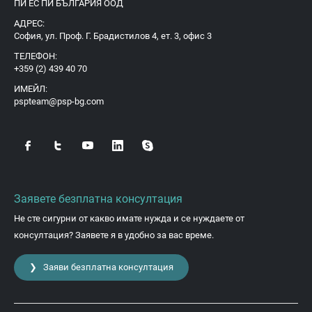
ПИ ЕС ПИ БЪЛГАРИЯ ООД
АДРЕС:
София, ул. Проф. Г. Брадистилов 4, ет. 3, офис 3
ТЕЛЕФОН:
+359 (2) 439 40 70
ИМЕЙЛ:
pspteam@psp-bg.com
Заявете безплатна консултация
Не сте сигурни от какво имате нужда и се нуждаете от
консултация? Заявете я в удобно за вас време.
❯ Заяви безплатна консултация