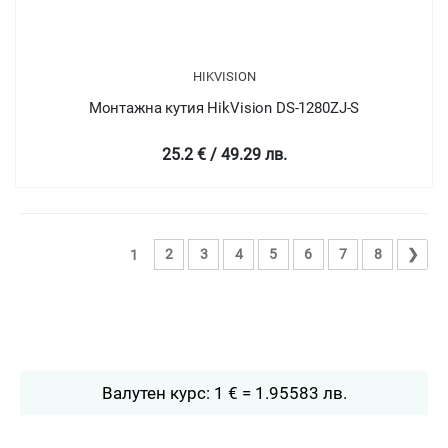
HIKVISION
Монтажна кутия HikVision DS-1280ZJ-S
25.2 € / 49.29 лв.
2
3
4
5
6
7
8
❯
1
Валутен курс: 1 € = 1.95583 лв.