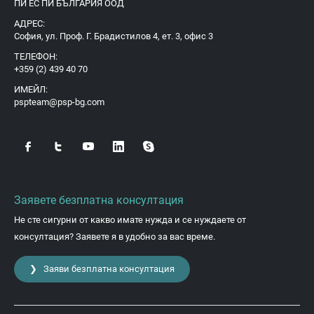
ПИ ЕС ПИ БЪЛГАРИЯ ООД
АДРЕС:
София, ул. Проф. Г. Брадистилов 4, ет. 3, офис 3
ТЕЛЕФОН:
+359 (2) 439 40 70
ИМЕЙЛ:
pspteam@psp-bg.com
Заявете безплатна консултация
Не сте сигурни от какво имате нужда и се нуждаете от
консултация? Заявете я в удобно за вас време.
❯ Заяви безплатна консултация