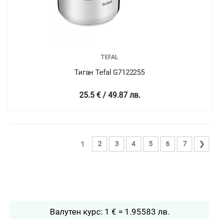
TEFAL
Тиган Tefal G7122255
25.5 € / 49.87 лв.
2
3
4
5
6
7
❯
1
Валутен курс: 1 € = 1.95583 лв.