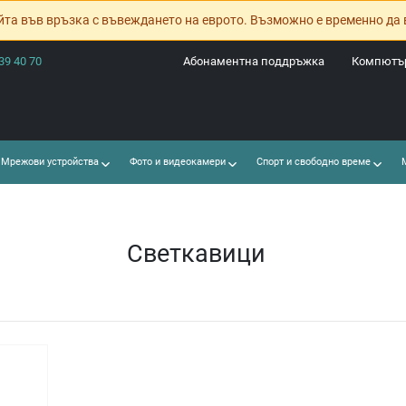
йта във връзка с въвеждането на еврото. Възможно е временно да 
39 40 70
Абонаментна поддръжка
Компютър
Мрежови устройства
Фото и видеокамери
Спорт и свободно време
М
Светкавици