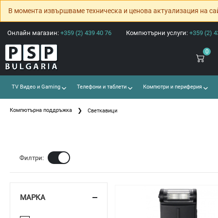
В момента извършваме техническа и ценова актуализация на са
Онлайн магазин:
+359 (2) 439 40 76
Компютърни услуги:
+359 (2) 4
0
TV Видео и Gaming
Телефони и таблети
Компютри и периферия
Компютърна поддръжка
Светкавици
Ф
Филтри:
МАРКА