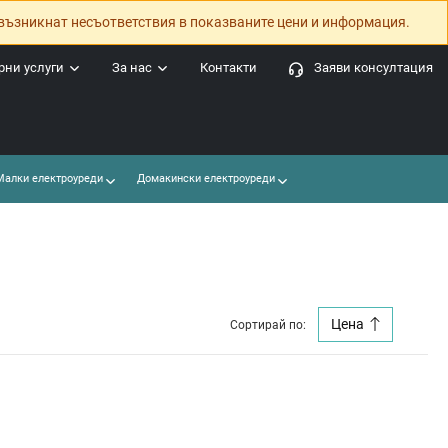
възникнат несъответствия в показваните цени и информация.
ни услуги
За нас
Контакти
Заяви консултация
алки електроуреди
Домакински електроуреди
Цена
Сортирай по: