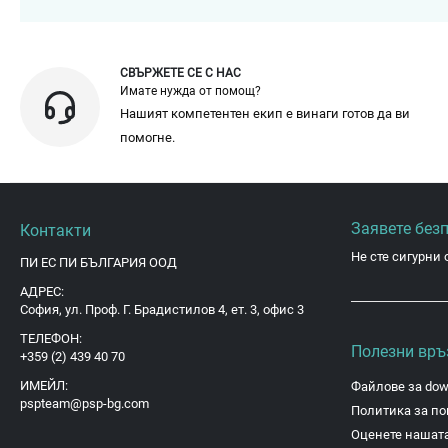
СВЪРЖЕТЕ СЕ С НАС
Имате нужда от помощ?
Нашият компетентен екип е винаги готов да ви
помогне.
Заявете без
Контакти
Не сте сигурни 
ПИ ЕС ПИ БЪЛГАРИЯ ООД
АДРЕС:
София, ул. Проф. Г. Брадистилов 4, ет. 3, офис 3
ТЕЛЕФОН:
Полезни връ
+359 (2) 439 40 70
ИМЕЙЛ:
Файлове за dow
pspteam@psp-bg.com
Политика за по
Оценете нашата