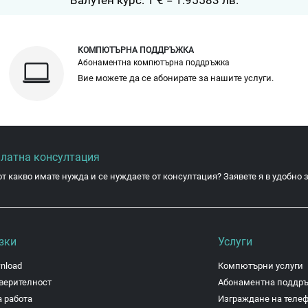
КОМПЮТЪРНА ПОДДРЪЖКА
Абонаментна компютърна поддръжка
Вие можете да се абонирате за нашите услуги.
платна консултация
от какво имате нужда и се нуждаете от консултация? Заявете я в удобно з
зки
Услуги
nload
Компютърни услуги
верителност
Абонаментна поддр
 работа
Изграждане на теле