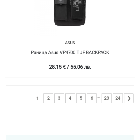
ASUS
Раница Asus VP4700 TUF BACKPACK
28.15 € / 55.06 лв.
...
2
3
4
5
6
23
24
❯
1