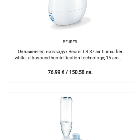
BEURER
Овлажнител на въздух Beurer LB 37 air humidifier
white; ultrasound humidification technology; 15 aroma
pads; clianing brush; 20 watts; max. 20m2
76.99 € / 150.58 лв.