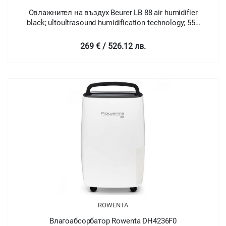
Овлажнител на въздух Beurer LB 88 air humidifier
black; ultoultrasound humidification technology; 550
ml/hour; Tank size 6 l; 15 aroma pads and 15 anti-lime
pads; brush; 16 - 280 watts; max. 48m2
269 € / 526.12 лв.
ROWENTA
Влагоабсорбатор Rowenta DH4236F0