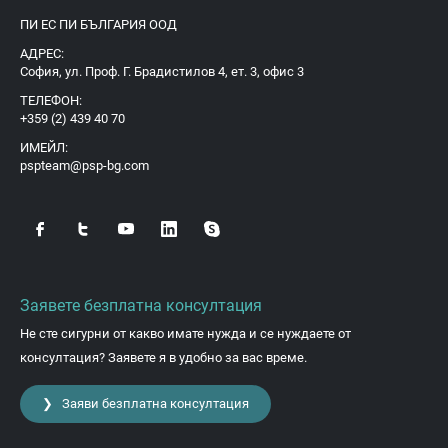
ПИ ЕС ПИ БЪЛГАРИЯ ООД
АДРЕС:
София, ул. Проф. Г. Брадистилов 4, ет. 3, офис 3
ТЕЛЕФОН:
+359 (2) 439 40 70
ИМЕЙЛ:
pspteam@psp-bg.com
Заявете безплатна консултация
Не сте сигурни от какво имате нужда и се нуждаете от
консултация? Заявете я в удобно за вас време.
❯ Заяви безплатна консултация