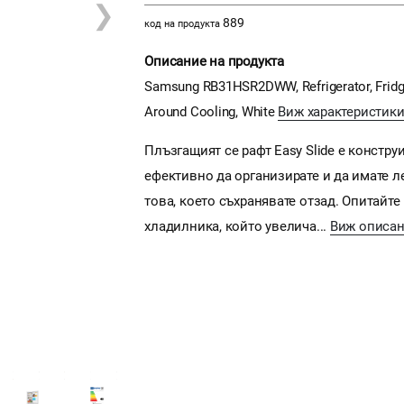
❯
889
код на продукта
Описание на продукта
Samsung RB31HSR2DWW, Refrigerator, Fridge Fr
Around Cooling, White
Виж характеристики
Плъзгащият се рафт Easy Slide е констру
ефективно да организирате и да имате л
това, което съхранявате отзад. Опитайт
хладилника, който увелича...
Виж описан