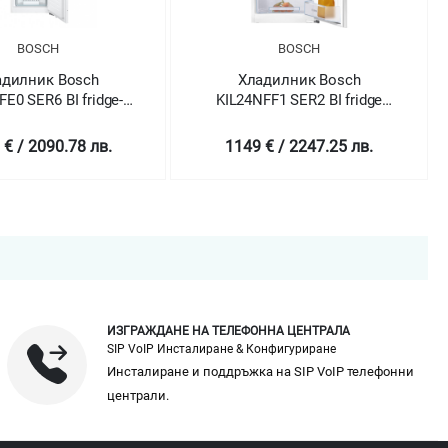
BOSCH
BOSCH
адилник Bosch
Хладилник Bosch
E0 SER6 BI fridge-
KIL24NFF1 SER2 BI fridge
eezer LowFrost
with freezer section
 € / 2090.78 лв.
1149 € / 2247.25 лв.
ИЗГРАЖДАНЕ НА ТЕЛЕФОННА ЦЕНТРАЛА
SIP VoIP Инсталиране & Конфигуриране
Инсталиране и поддръжка на SIP VoIP телефонни
централи.