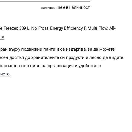
не е в наличност
наличност
eezer, 339 L, No Frost, Energy Efficiency F, Multi Flow, All-
те
иран върху подвижни панти и се издърпва, за да можете
есен достъп до хранителните си продукти и лесно да видите
е напълно ново ниво на организация и удобство с
ието