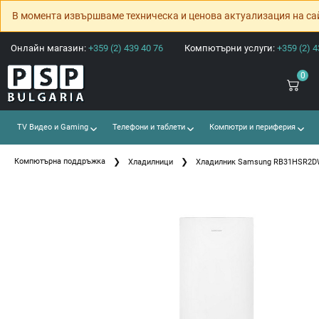
В момента извършваме техническа и ценова актуализация на са
Онлайн магазин:
+359 (2) 439 40 76
Компютърни услуги:
+359 (2) 4
0
TV Видео и Gaming
Телефони и таблети
Компютри и периферия
Компютърна поддръжка
Хладилници
Хладилник Samsung RB31HSR2