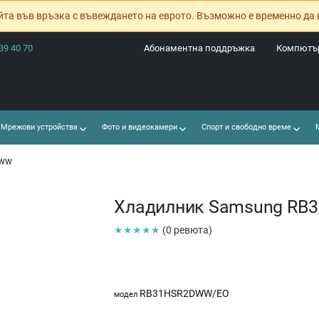
йта във връзка с въвеждането на еврото. Възможно е временно да 
39 40 70
Абонаментна поддръжка
Компютър
Мрежови устройства
Фото и видеокамери
Спорт и свободно време
М
DWW
Хладилник Samsung R
★★★★★
(0 ревюта)
RB31HSR2DWW/EO
модел