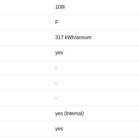
108l
F
317 kWh/annum
yes
-
-
-
yes (Internal)
yes