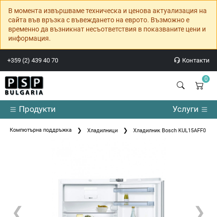
В момента извършваме техническа и ценова актуализация на
сайта във връзка с въвеждането на еврото. Възможно е
временно да възникнат несъответствия в показваните цени и
информация.
+359 (2) 439 40 70
Контакти
0
Продукти
Услуги
Компютърна поддръжка
Хладилници
Хладилник Bosch KUL15AFF0 SE
❮
❯