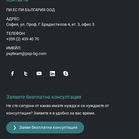
ПИ ЕС ПИ БЪЛГАРИЯ ООД
АДРЕС:
София, ул. Проф. Г. Брадистилов 4, ет. 3, офис 3
ТЕЛЕФОН:
+359 (2) 439 40 70
ИМЕЙЛ:
pspteam@psp-bg.com
Заявете безплатна консултация
Не сте сигурни от какво имате нужда и се нуждаете от
консултация? Заявете я в удобно за вас време.
❯ Заяви безплатна консултация