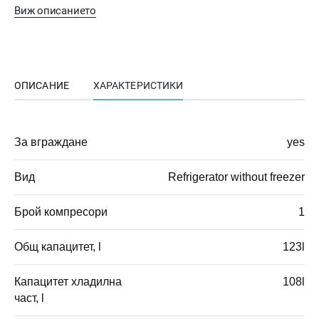
Виж описанието
ОПИСАНИЕ
ХАРАКТЕРИСТИКИ
За вграждане
yes
Вид
Refrigerator without freezer
Брой компресори
1
Общ капацитет, l
123l
Капацитет хладилна
108l
част, l