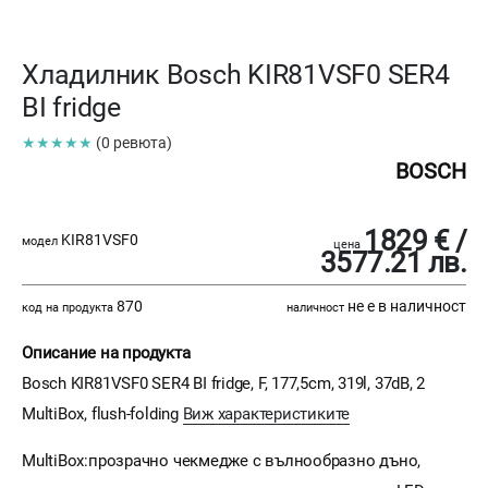
Хладилник Bosch KIR81VSF0 SER4
BI fridge
★★★★★
(0 ревюта)
BOSCH
1829 € /
KIR81VSF0
модел
цена
3577.21 лв.
870
не е в наличност
код на продукта
наличност
Описание на продукта
Bosch KIR81VSF0 SER4 BI fridge, F, 177,5cm, 319l, 37dB, 2
MultiBox, flush-folding
Виж характеристиките
MultiBox:прозрачно чекмедже с вълнообразно дъно,