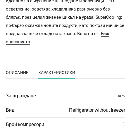
идеално за съхранение на плодове и зеленчуци. LED
осветление: осветява хладилника равномерно без
блясък, през целия жизнен цикъл на уреда. SuperCooling:
по-бързо охлажда новите продукти, като по-този начин се
предпазва вече охладената храна. Клас на е...
Виж
описанието
ОПИСАНИЕ
ХАРАКТЕРИСТИКИ
За вграждане
yes
Вид
Refrigerator without freezer
Брой компресори
1