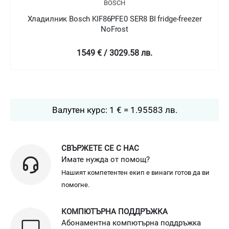
BOSCH
 Bosch KIF86PFE0 SER8 BI fridge-freezer
Хладилник Bosc
NoFrost
1549 € / 3029.58 лв.
2
Валутен курс: 1 € = 1.95583 лв.
СВЪРЖЕТЕ СЕ С НАС
Имате нужда от помощ?
Нашият компетентен екип е винаги готов да ви
помогне.
КОМПЮТЪРНА ПОДДРЪЖКА
Абонаментна компютърна поддръжка