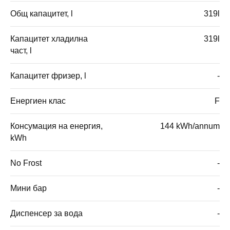
Общ капацитет, l
319l
Капацитет хладилна
319l
част, l
Капацитет фризер, l
-
Енергиен клас
F
Консумация на енергия,
144 kWh/annum
kWh
No Frost
-
Мини бар
-
Диспенсер за вода
-