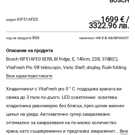
BOSCH
1699 € /
KIF51AFE0
модел
цена
3322.96 лв.
866
не е в наличност
код на продукта
наличност
Описание на продукта
Bosch KIF51AFE0 SER8, BI fridge, E, 140cm, 220l, 37dB(C),
VitaFresh Pro 59l telescopic, Vario Shelf, display, flush-folding
Виж характеристиките
Хладилникът с VitaFresh pro 0 ° C: поддържа храната ви
свежа до 3 пъти по-дълго. LED осветление: осветява
хладилника равномерно без блясък, през целия жизнен
цикъл на уреда. Автоматично супер замразяване:
оптимално за замразяване на по-малко количество
храна, като същевременно и предпазва замразенит...
Виж