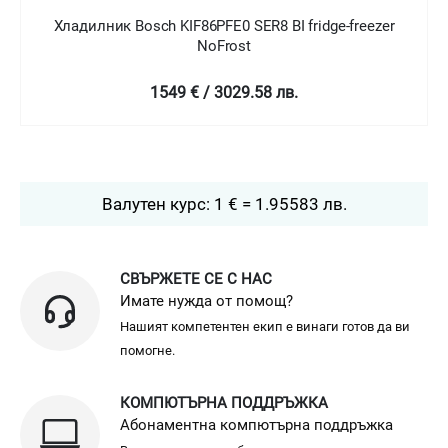
 Bosch KIF86PFE0 SER8 BI fridge-freezer
Хладилник Bosc
NoFrost
1549 € / 3029.58 лв.
2
Валутен курс: 1 € = 1.95583 лв.
СВЪРЖЕТЕ СЕ С НАС
Имате нужда от помощ?
Нашият компетентен екип е винаги готов да ви
помогне.
КОМПЮТЪРНА ПОДДРЪЖКА
Абонаментна компютърна поддръжка