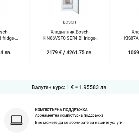
BOSCH
sch
Хладилник Bosch
Хл
 fridge-
KIN86VSF0 SER4 BI fridge-
KIS87AF
ost
freezer NoFrost
fr
4 лв.
2179 € / 4261.75 лв.
1069
Валутен курс: 1 € = 1.95583 лв.
КОМПЮТЪРНА ПОДДРЪЖКА
Абонаментна компютърна поддръжка
Вие можете да се абонирате за нашите услуги.