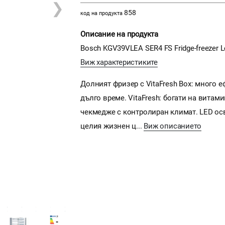
❯
858
код на продукта
Описание на продукта
Bosch KGV39VLEA SER4 FS Fridge-freezer Low
Виж характеристиките
Долният фризер с VitaFresh Box: много е
дълго време. VitaFresh: богати на витам
чекмедже с контролиран климат. LED ос
целия жизнен ц...
Виж описанието