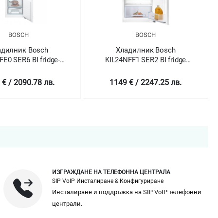
BOSCH
BOSCH
адилник Bosch
Хладилник Bosch
E0 SER6 BI fridge-
KIL24NFF1 SER2 BI fridge
eezer LowFrost
with freezer section
 € / 2090.78 лв.
1149 € / 2247.25 лв.
ИЗГРАЖДАНЕ НА ТЕЛЕФОННА ЦЕНТРАЛА
SIP VoIP Инсталиране & Конфигуриране
Инсталиране и поддръжка на SIP VoIP телефонни
централи.