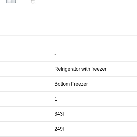
-
Refrigerator with freezer
Bottom Freezer
1
343l
249l