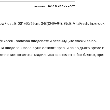
не е в наличност
наличност
Frost, E, 201/60/65cm, 343((249+94), 39dB, VitaFresh, inox-look
фикасен - запазва плодовете и зеленчуците свежи за по-
ини плодове и зеленчуци остават пресни за по-дълго време в
ветление: осветява хладилника равномерно без блясък, през