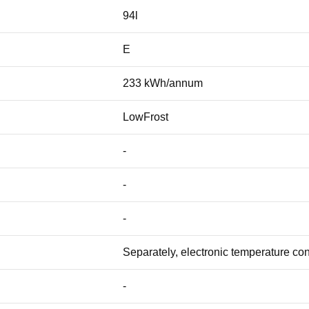
94l
E
233 kWh/annum
LowFrost
-
-
-
Separately, electronic temperature con
-