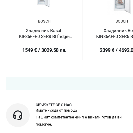
BOSCH
BOSCH
Хладилник Bosch
Хладилник Bo
KIF86PFE0 SER8 BI fridge-
KIN86AFF0 SER6 BI
freezer NoFrost
freezer NoFr
1549 € / 3029.58 лв.
2399 € / 4692.0
СВЪРЖЕТЕ СЕ С НАС
Имате нужда от помощ?
Нашият компетентен екип е винаги готов да ви
помогне.