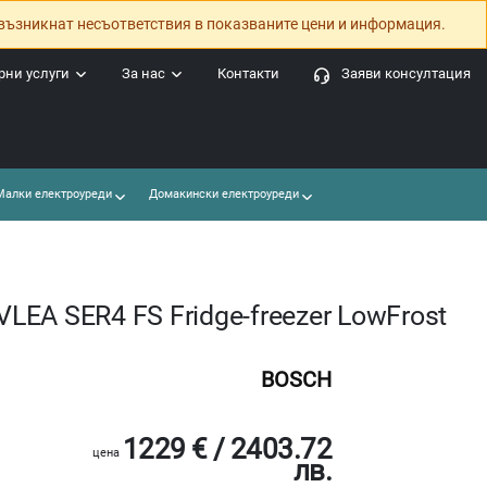
възникнат несъответствия в показваните цени и информация.
ни услуги
За нас
Контакти
Заяви консултация
алки електроуреди
Домакински електроуреди
EA SER4 FS Fridge-freezer LowFrost
BOSCH
1229 € / 2403.72
цена
лв.