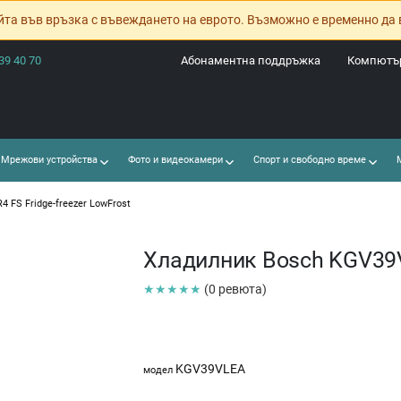
йта във връзка с въвеждането на еврото. Възможно е временно да 
39 40 70
Абонаментна поддръжка
Компютър
Мрежови устройства
Фото и видеокамери
Спорт и свободно време
М
 FS Fridge-freezer LowFrost
Хладилник Bosch KGV39VL
★★★★★
(0 ревюта)
KGV39VLEA
модел