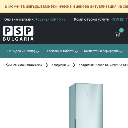
В момента извършваме техническа и ценова актуализация на са
Онлайн магазин:
+359 (2) 439 40 76
Компютърни услуги:
+359 (2) 4
0
TV Видео и Gaming
Телефони и таблети
Компютри и периферия
Компютърна поддръжка
Хладилници
Хладилник Bosch KGV39VLEA SER4