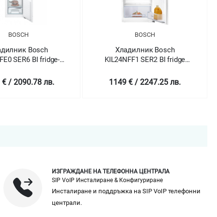
BOSCH
BOSCH
Хладилник Bosch
Хладилник Bosch
KIL24NFF1 SER2 BI fridge
KGN39HIEP SER6; Premium
with freezer section
Free-standing fridge-freeze
NoFrost E
1149 € / 2247.25 лв.
3299 € / 6452.28 лв.
ИЗГРАЖДАНЕ НА ТЕЛЕФОННА ЦЕНТРАЛА
SIP VoIP Инсталиране & Конфигуриране
Инсталиране и поддръжка на SIP VoIP телефонни
централи.