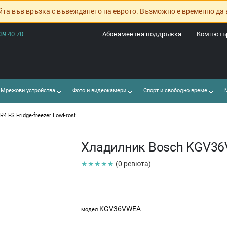
йта във връзка с въвеждането на еврото. Възможно е временно да 
39 40 70
Абонаментна поддръжка
Компютър
Мрежови устройства
Фото и видеокамери
Спорт и свободно време
М
 FS Fridge-freezer LowFrost
Хладилник Bosch KGV36VW
★★★★★
(0 ревюта)
KGV36VWEA
модел