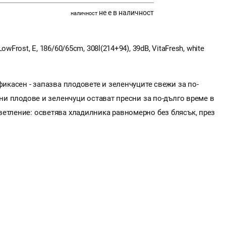
не е в наличност
наличност
wFrost, E, 186/60/65cm, 308l(214+94), 39dB, VitaFresh, white
фикасен - запазва плодовете и зеленчуците свежи за по-
ини плодове и зеленчуци остават пресни за по-дълго време в
ветление: осветява хладилника равномерно без блясък, през