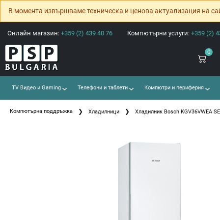
В момента извършваме техническа и ценова актуализация на са
Онлайн магазин:
+359 (2) 439 40 76
Компютърни услуги:
+359 (2) 4
0
TV Видео и Gaming
Телефони и таблети
Компютри и периферия
Компютърна поддръжка
Хладилници
Хладилник Bosch KGV36VWEA SER4