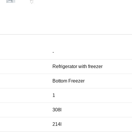
-
Refrigerator with freezer
Bottom Freezer
1
308l
214l