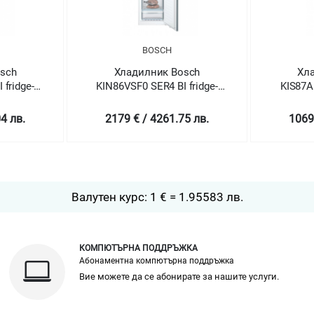
BOSCH
BOSCH
илник Bosch
Хладилник Bosch
 SER4 BI fridge-
KIS87AFE0 SER6 BI fridge-
zer NoFrost
freezer LowFrost
 / 4261.75 лв.
1069 € / 2090.78 лв.
Валутен курс: 1 € = 1.95583 лв.
КОМПЮТЪРНА ПОДДРЪЖКА
Абонаментна компютърна поддръжка
Вие можете да се абонирате за нашите услуги.