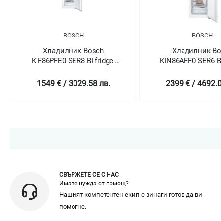
BOSCH
ch
Хладилник Bosch
Хлад
idge-
KIN86AFF0 SER6 BI fridge-
KIN86VSF0
freezer NoFrost
free
 лв.
2399 € / 4692.04 лв.
2179 €
СВЪРЖЕТЕ СЕ С НАС
Имате нужда от помощ?
Нашият компетентен екип е винаги готов да ви
помогне.