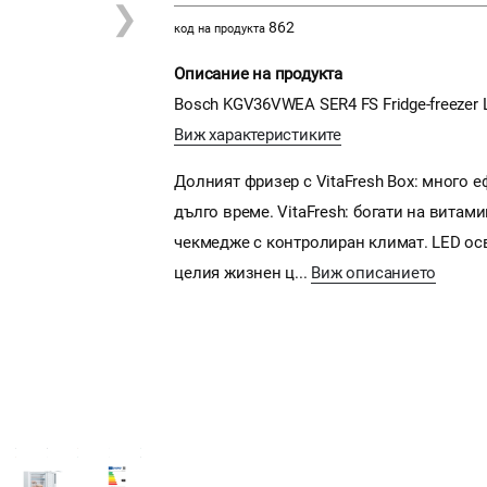
❯
862
код на продукта
Описание на продукта
Bosch KGV36VWEA SER4 FS Fridge-freezer Lo
Виж характеристиките
Долният фризер с VitaFresh Box: много е
дълго време. VitaFresh: богати на витам
чекмедже с контролиран климат. LED ос
целия жизнен ц...
Виж описанието