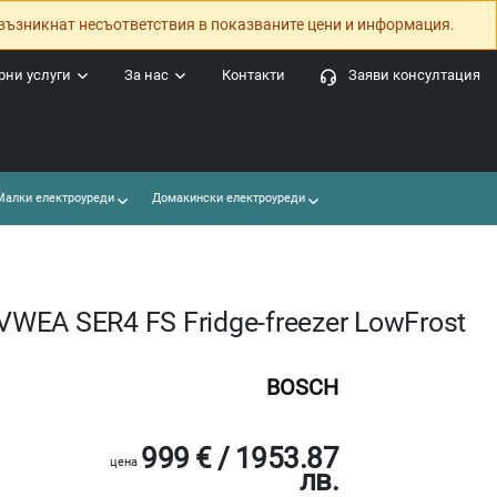
възникнат несъответствия в показваните цени и информация.
ни услуги
За нас
Контакти
Заяви консултация
алки електроуреди
Домакински електроуреди
EA SER4 FS Fridge-freezer LowFrost
BOSCH
999 € / 1953.87
цена
лв.