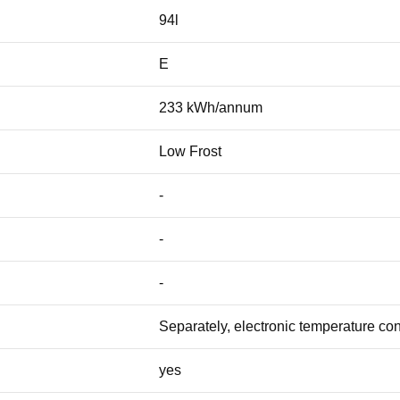
94l
E
233 kWh/annum
Low Frost
-
-
-
Separately, electronic temperature con
yes