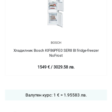
H
BOSCH
 SER8 BI fridge-freezer
Хладилник Bosch KIN86AFF0 SER6
st
NoFrost
29.58 лв.
2399 € / 4692.04
Валутен курс: 1 € = 1.95583 лв.