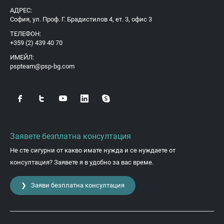
АДРЕС:
София, ул. Проф. Г. Брадистилов 4, ет. 3, офис 3
ТЕЛЕФОН:
+359 (2) 439 40 70
ИМЕЙЛ:
pspteam@psp-bg.com
Заявете безплатна консултация
Не сте сигурни от какво имате нужда и се нуждаете от
консултация? Заявете я в удобно за вас време.
❯ Заяви безплатна консултация