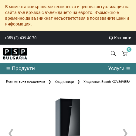
В момента извършваме техническа и ценова актуализация на
сайта във връзка с въвеждането на еврото. Възможно е
временно да възникнат несъответствия в показваните цени и
информация.
+359 (2) 439 40 70
Контакти
0
Продукти
Услуги
Компютърна поддръжка
Хладилници
Хладилник Bosch KGV36VBEAS SER
❮
❯