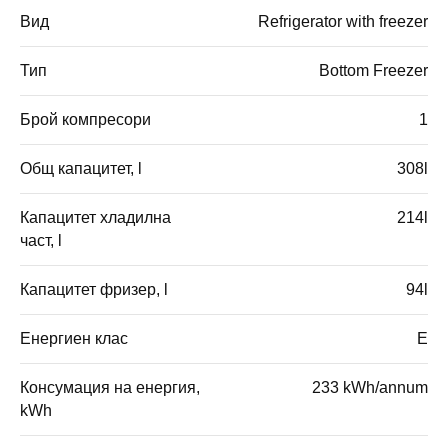
Вид
Refrigerator with freezer
Тип
Bottom Freezer
Брой компресори
1
Общ капацитет, l
308l
Капацитет хладилна
214l
част, l
Капацитет фризер, l
94l
Енергиен клас
E
Консумация на енергия,
233 kWh/annum
kWh