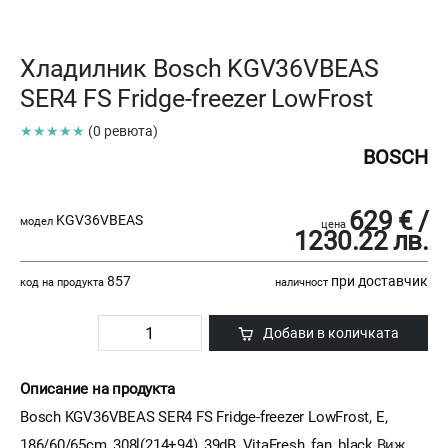
Хладилник Bosch KGV36VBEAS
SER4 FS Fridge-freezer LowFrost
★★★★★
(0 ревюта)
BOSCH
629 € /
KGV36VBEAS
модел
цена
1230.22 лв.
857
при доставчик
код на продукта
наличност
Добави в количката
Описание на продукта
Bosch KGV36VBEAS SER4 FS Fridge-freezer LowFrost, E,
186/60/65cm, 308l(214+94), 39dB, VitaFresh, fan, black
Виж