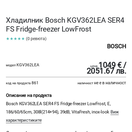
Хладилник Bosch KGV362LEA SER4
FS Fridge-freezer LowFrost
★★★★★
(0 ревюта)
BOSCH
1049 € /
KGV362LEA
модел
цена
2051.67 лв.
861
не е в наличност
код на продукта
наличност
Описание на продукта
Bosch KGV362LEA SER4 FS Fridge-freezer LowFrost, E,
186/60/65cm, 308l(214+94), 39dB, VitaFresh, inox-look
Виж
характеристиките