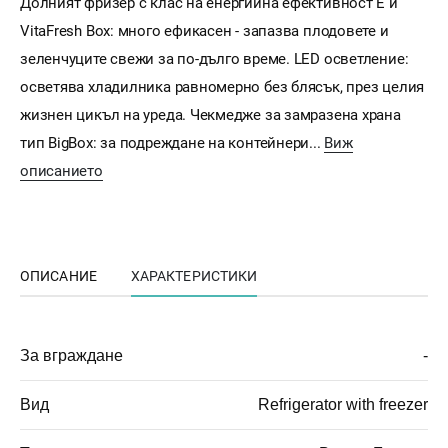
Долният фризер с клас на енергийна ефективност E и
VitaFresh Box: много ефикасен - запазва плодовете и
зеленчуците свежи за по-дълго време. LED осветление:
осветява хладилника равномерно без блясък, през целия
жизнен цикъл на уреда. Чекмедже за замразена храна
тип BigBox: за подреждане на контейнери...
Виж
описанието
ОПИСАНИЕ
ХАРАКТЕРИСТИКИ
За вграждане
-
Вид
Refrigerator with freezer