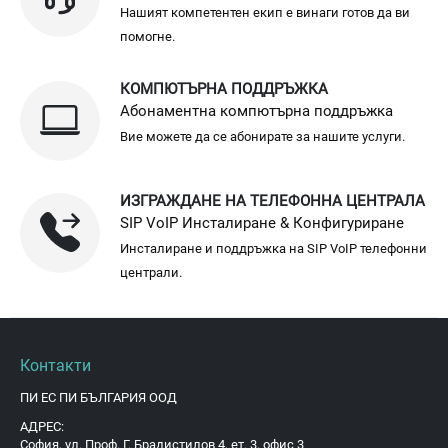
Нашият компетентен екип е винаги готов да ви
помогне.
КОМПЮТЪРНА ПОДДРЪЖКА
Абонаментна компютърна поддръжка
Вие можете да се абонирате за нашите услуги.
ИЗГРАЖДАНЕ НА ТЕЛЕФОННА ЦЕНТРАЛА
SIP VoIP Инсталиране & Конфигуриране
Инсталиране и поддръжка на SIP VoIP телефонни
централи.
Контакти
ПИ ЕС ПИ БЪЛГАРИЯ ООД
АДРЕС:
София, ул. Проф. Г. Брадистилов 4, ет. 3, офис 3