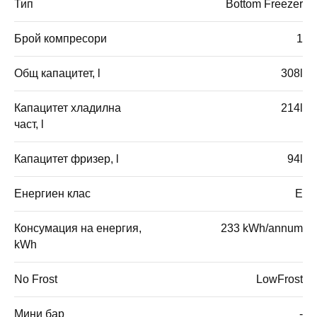
Тип
Bottom Freezer
Брой компресори
1
Общ капацитет, l
308l
Капацитет хладилна
214l
част, l
Капацитет фризер, l
94l
Енергиен клас
E
Консумация на енергия,
233 kWh/annum
kWh
No Frost
LowFrost
Мини бар
-