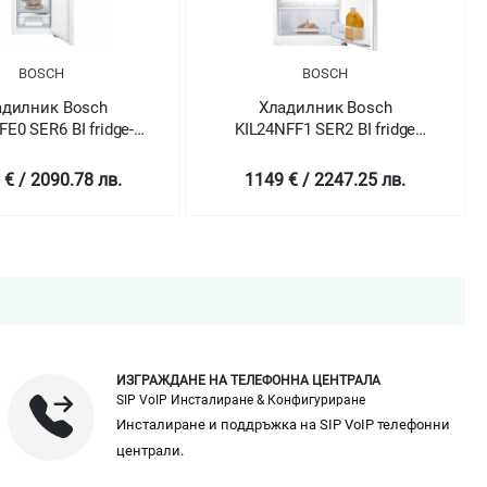
SCH
BOSCH
ик Bosch
Хладилник Bosch
R6 BI fridge-
KIL24NFF1 SER2 BI fridge
KG
LowFrost
with freezer section
Fr
090.78 лв.
1149 € / 2247.25 лв.
ИЗГРАЖДАНЕ НА ТЕЛЕФОННА ЦЕНТРАЛА
SIP VoIP Инсталиране & Конфигуриране
Инсталиране и поддръжка на SIP VoIP телефонни
централи.