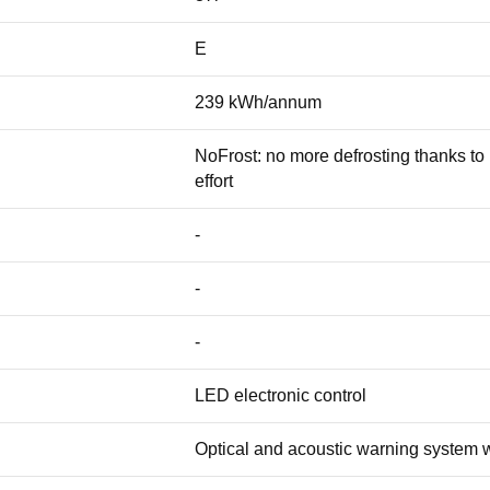
E
239 kWh/annum
NoFrost: no more defrosting thanks to p
effort
-
-
-
LED electronic control
Optical and acoustic warning system 