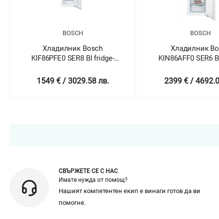
BOSCH
BOSCH
Хладилник Bosch
Хладилник Bosch
KIF86PFE0 SER8 BI fridge-
KIN86AFF0 SER6 BI fridg
freezer NoFrost
freezer NoFrost
1549 € / 3029.58 лв.
2399 € / 4692.04 лв.
СВЪРЖЕТЕ СЕ С НАС
Имате нужда от помощ?
Нашият компетентен екип е винаги готов да ви
помогне.