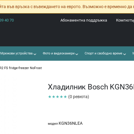
йта във връзка с въвеждането на еврото. Възможно е временно да 
39 40 70
Абонаментна поддръжка
Компютър
Мрежови устройства
Фото и видеокамери
Спорт и свободно време
М
 FS fridge-freezer NoFrost
Хладилник Bosch KGN36NL
★★★★★
(0 ревюта)
KGN36NLEA
модел