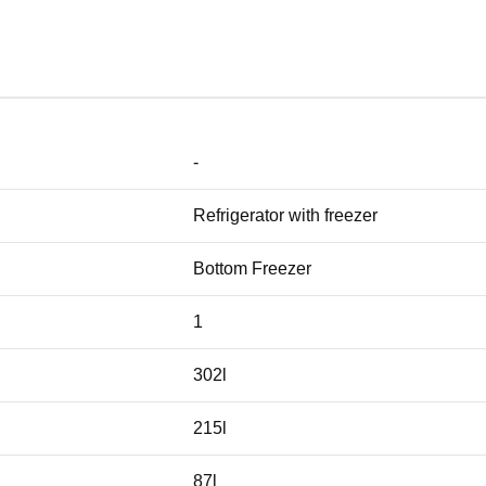
-
Refrigerator with freezer
Bottom Freezer
1
302l
215l
87l