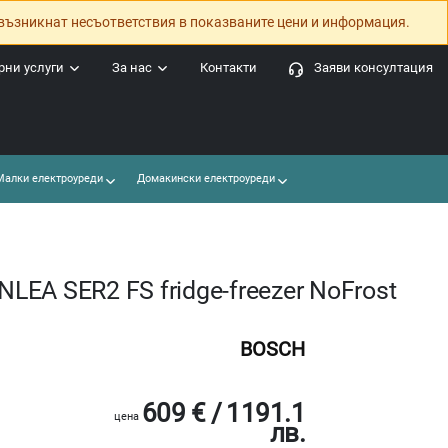
възникнат несъответствия в показваните цени и информация.
ни услуги
За нас
Контакти
Заяви консултация
алки електроуреди
Домакински електроуреди
EA SER2 FS fridge-freezer NoFrost
BOSCH
609 € / 1191.1
цена
лв.