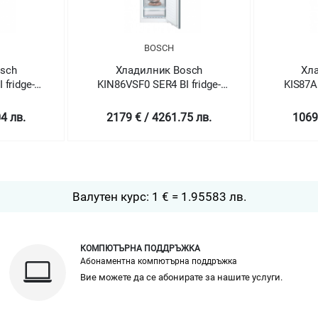
BOSCH
BO
Хладилник Bosch
Хладилн
e-
KIN86VSF0 SER4 BI fridge-
KIS87AFE0 SE
freezer NoFrost
freezer 
2179 € / 4261.75 лв.
1069 € / 2
Валутен курс: 1 € = 1.95583 лв.
КОМПЮТЪРНА ПОДДРЪЖКА
Абонаментна компютърна поддръжка
Вие можете да се абонирате за нашите услуги.