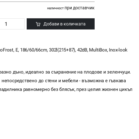
при доставчик
наличност
Добави в количката
rost, E, 186/60/66cm, 302l(215+87), 42dB, MultiBox, Inox-look
азно дъно, идеално за съхранение на плодове и зеленчуци.
ен непосредствено до стени и мебели - възможна е гъвкава
хладилника равномерно без блясък, през целия жизнен цикъл