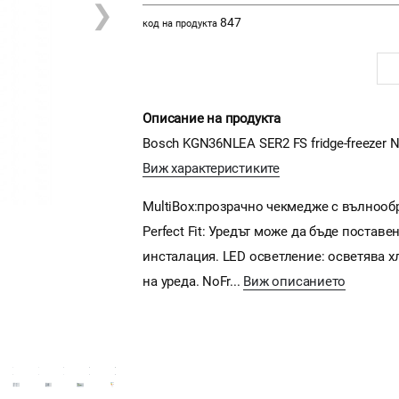
❯
847
код на продукта
Описание на продукта
Bosch KGN36NLEA SER2 FS fridge-freezer NoF
Виж характеристиките
MultiBox:прозрачно чекмедже с вълнообр
Perfect Fit: Уредът може да бъде постав
инсталация. LED осветление: осветява 
на уреда. NoFr...
Виж описанието