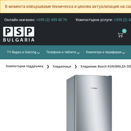
В момента извършваме техническа и ценова актуализация на са
Онлайн магазин:
+359 (2) 439 40 76
Компютърни услуги:
+359 (2) 4
0
TV Видео и Gaming
Телефони и таблети
Компютри и периферия
Компютърна поддръжка
Хладилници
Хладилник Bosch KGN36NLEA SER2