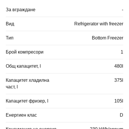
За вграждане
-
Вид
Refrigerator with freezer
Тип
Bottom Freezer
Брой компресори
1
Общ капацитет, l
480l
Капацитет хладилна
375l
част, l
Капацитет фризер, l
105l
Енергиен клас
D