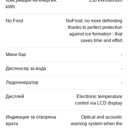
Консумация на енергия,
230 kWh/annum
kWh
No Frost
NoFrost: no more defrosting
thanks to perfect protection
against ice formation - that
saves time and effort
Мини бар
-
Диспенсер за вода
-
Ледогенератор
-
Дисплей
Electronic temperature
control via LCD display
Индикация за отворена
Optical and acoustic
врата
warning system when the