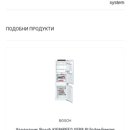
system
ПОДОБНИ ПРОДУКТИ
BOSCH
Хладилник Bosch KIN86AFF0 SER6 BI fridge-freezer