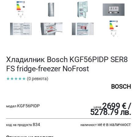
Хладилник Bosch KGF56PIDP SER8
FS fridge-freezer NoFrost
★★★★★
(0 ревюта)
BOSCH
2699 € /
KGF56PIDP
модел
цена
5278.79 лв.
834
не е в наличност
код на продукта
наличност