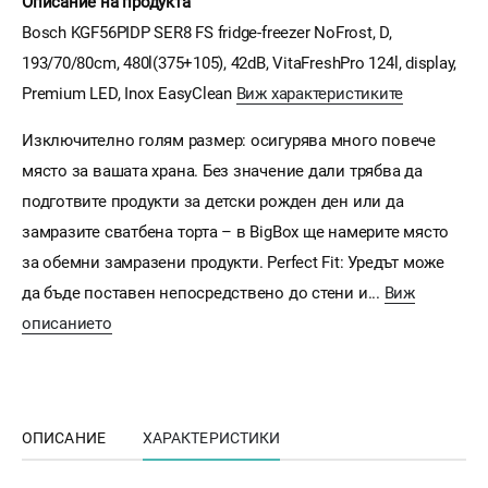
Описание на продукта
Bosch KGF56PIDP SER8 FS fridge-freezer NoFrost, D,
193/70/80cm, 480l(375+105), 42dB, VitaFreshPro 124l, display,
Premium LED, Inox EasyClean
Виж характеристиките
Изключително голям размер: осигурява много повече
място за вашата храна. Без значение дали трябва да
подготвите продукти за детски рожден ден или да
замразите сватбена торта – в BigBox ще намерите място
за обемни замразени продукти. Perfect Fit: Уредът може
да бъде поставен непосредствено до стени и...
Виж
описанието
ОПИСАНИЕ
ХАРАКТЕРИСТИКИ