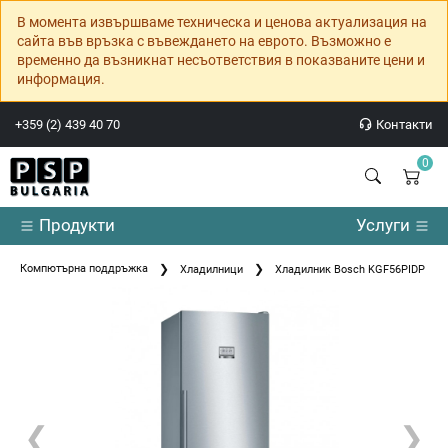
В момента извършваме техническа и ценова актуализация на
сайта във връзка с въвеждането на еврото. Възможно е
временно да възникнат несъответствия в показваните цени и
информация.
+359 (2) 439 40 70
Контакти
0
Продукти
Услуги
Компютърна поддръжка
Хладилници
Хладилник Bosch KGF56PIDP SER8 
❮
❯