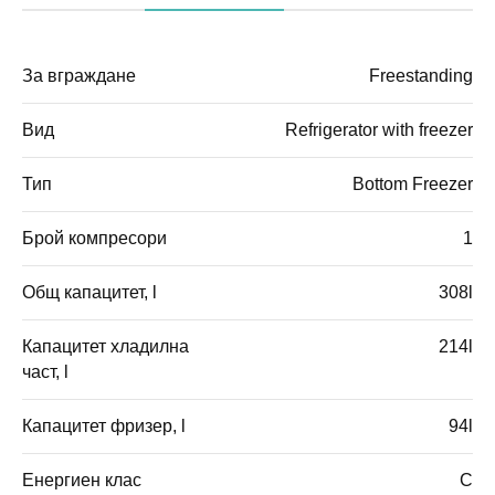
За вграждане
Freestanding
Вид
Refrigerator with freezer
Тип
Bottom Freezer
Брой компресори
1
Общ капацитет, l
308l
Капацитет хладилна
214l
част, l
Капацитет фризер, l
94l
Енергиен клас
C