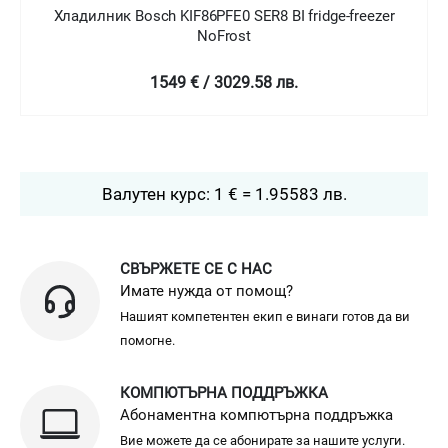
Хладилник Bosch KIN86AFF0 SER6 BI fridge-freezer
NoFrost
2399 € / 4692.04 лв.
Валутен курс: 1 € = 1.95583 лв.
СВЪРЖЕТЕ СЕ С НАС
Имате нужда от помощ?
Нашият компетентен екип е винаги готов да ви
помогне.
КОМПЮТЪРНА ПОДДРЪЖКА
Абонаментна компютърна поддръжка
Вие можете да се абонирате за нашите услуги.