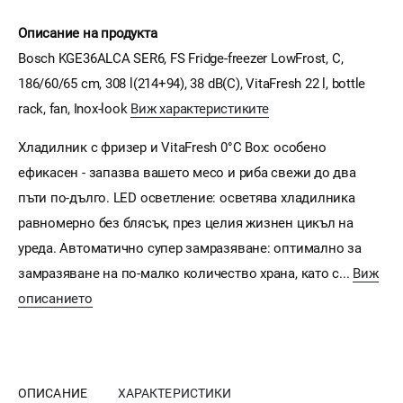
Описание на продукта
Bosch KGE36ALCA SER6, FS Fridge-freezer LowFrost, C,
186/60/65 cm, 308 l(214+94), 38 dB(C), VitaFresh 22 l, bottle
rack, fan, Inox-look
Виж характеристиките
Хладилник с фризер и VitaFresh 0°C Box: особено
ефикасен - запазва вашето месо и риба свежи до два
пъти по-дълго. LED осветление: осветява хладилника
равномерно без блясък, през целия жизнен цикъл на
уреда. Автоматично супер замразяване: оптимално за
замразяване на по-малко количество храна, като с...
Виж
описанието
ОПИСАНИЕ
ХАРАКТЕРИСТИКИ