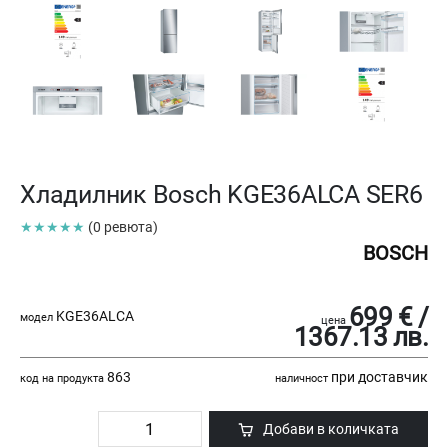
Хладилник Bosch KGE36ALCA SER6
★★★★★
(0 ревюта)
BOSCH
699 € /
KGE36ALCA
модел
цена
1367.13 лв.
863
при доставчик
код на продукта
наличност
Добави в количката