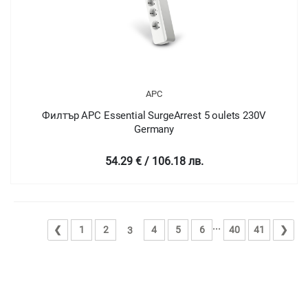
APC
Филтър APC Essential SurgeArrest 5 oulets 230V
Germany
54.29 € / 106.18 лв.
...
❮
1
2
4
5
6
40
41
❯
3