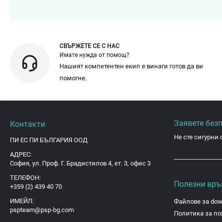
СВЪРЖЕТЕ СЕ С НАС
Имате нужда от помощ?
Нашият компетентен екип е винаги готов да ви
помогне.
Заявете без
Контакти
Не сте сигурни 
ПИ ЕС ПИ БЪЛГАРИЯ ООД
АДРЕС:
София, ул. Проф. Г. Брадистилов 4, ет. 3, офис 3
ТЕЛЕФОН:
Полезни връ
+359 (2) 439 40 70
ИМЕЙЛ:
Файлове за dow
pspteam@psp-bg.com
Политика за по