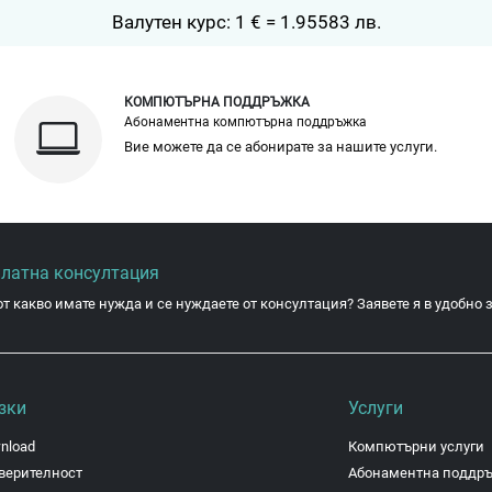
Валутен курс: 1 € = 1.95583 лв.
КОМПЮТЪРНА ПОДДРЪЖКА
Абонаментна компютърна поддръжка
Вие можете да се абонирате за нашите услуги.
платна консултация
от какво имате нужда и се нуждаете от консултация? Заявете я в удобно з
зки
Услуги
nload
Компютърни услуги
верителност
Абонаментна поддр