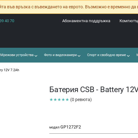
йта във връзка с въвеждането на еврото. Възможно е временно да 
39 40 70
Абонаментна поддръжка
Компютър
Мрежови устройства
Фото и видеокамери
Спорт и свободно време
М
ry 12V 7.2Ah
Батерия CSB - Battery 12
★★★★★
(0 ревюта)
GP1272F2
модел