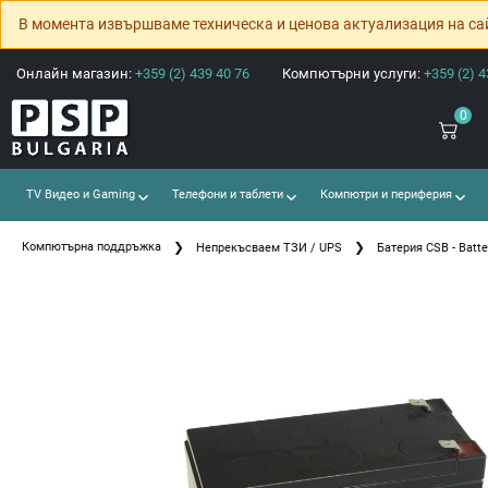
В момента извършваме техническа и ценова актуализация на са
Онлайн магазин:
+359 (2) 439 40 76
Компютърни услуги:
+359 (2) 4
0
TV Видео и Gaming
Телефони и таблети
Компютри и периферия
Компютърна поддръжка
Непрекъсваем ТЗИ / UPS
Батерия CSB - Batte