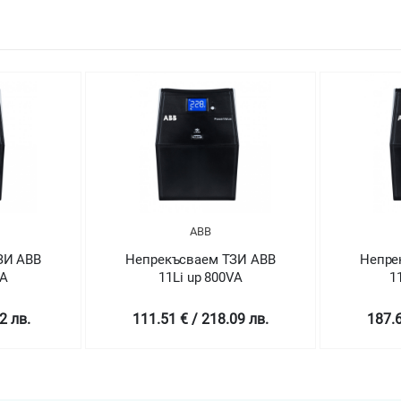
ABB
ЗИ ABB
Непрекъсваем ТЗИ ABB
Непре
VA
11Li up 800VA
1
2 лв.
111.51 € / 218.09 лв.
187.6