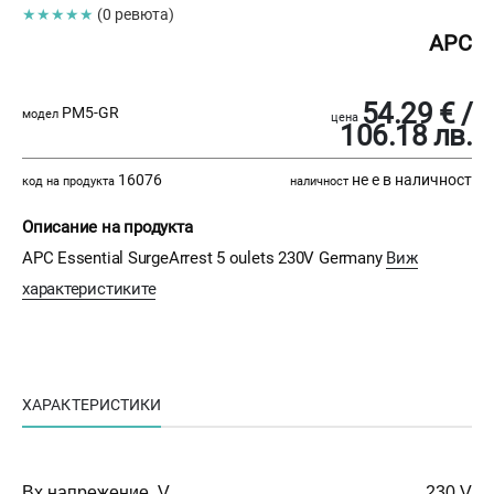
★★★★★
(0 ревюта)
APC
54.29 € /
PM5-GR
модел
цена
106.18 лв.
16076
не е в наличност
код на продукта
наличност
Описание на продукта
APC Essential SurgeArrest 5 oulets 230V Germany
Виж
характеристиките
ХАРАКТЕРИСТИКИ
Вх.напрежение, V
230 V