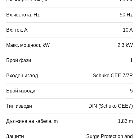
Вх.честота, Hz
50 Hz
Вх. ток, A
10 A
Макс. мощност, kW
2.3 kW
Брой фази
1
Входен извод
Schuko CEE 7/7P
Брой изводи
5
Тип изводи
DIN (Schuko CEE7)
Дължина на кабела, m
1.83 m
Защити
Surge Protection and