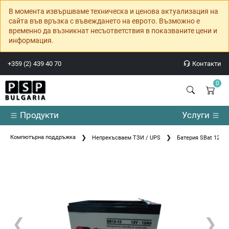
В момента извършваме техническа и ценова актуализация на
сайта във връзка с въвеждането на еврото. Възможно е
временно да възникнат несъответствия в показваните цени и
информация.
+359 (2) 439 40 70
Контакти
0
Продукти
Услуги
Компютърна поддръжка
Непрекъсваем ТЗИ / UPS
Батерия SBat 12-12
❮
❯