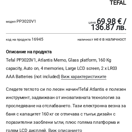
TEFAL
69.98 € /
PP3020V1
модел
цена
136.87 лв.
16945
не е в наличност
код на продукта
наличност
Описание на продукта
Tefal PP3020V1, Atlantis Memo, Glass platform, 160 Kg
capacity, Auto on, 4 memories, Large LCD screen, 2 x LR03
AAA Batteries (not included)
Виж характеристиките
Следете теглото си по лесен начин!Tefal Atlantis е полезен
инструмент, задвижван от иновативната технология за
проследяване на отслабването. Тази електронна везна за
баня с капацитет 160 кг се отличава с тънък дизайн с
поразителни заоблени ъгли, плюс голяма платформа и
голям LCD дисплей.
Виж описанието