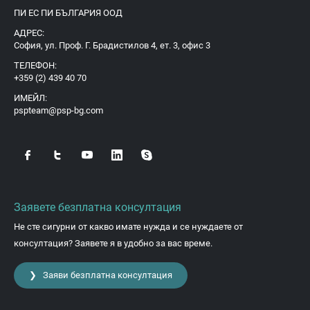
ПИ ЕС ПИ БЪЛГАРИЯ ООД
АДРЕС:
София, ул. Проф. Г. Брадистилов 4, ет. 3, офис 3
ТЕЛЕФОН:
+359 (2) 439 40 70
ИМЕЙЛ:
pspteam@psp-bg.com
Заявете безплатна консултация
Не сте сигурни от какво имате нужда и се нуждаете от
консултация? Заявете я в удобно за вас време.
❯ Заяви безплатна консултация