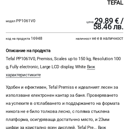
TEFAL
29.89 € /
PP1061V0
модел
цена
58.46 лв.
16948
не е в наличност
код на продукта
наличност
Описание на продукта
Tefal PP1061V0, Premiss, Scales up to 150 kg, Resolution 100
g, Fully electronic, Large LCD display, White
Виж
характеристиките
Удобен и ефективен, Tefal Premiss е идеалният лесен за
използване електронен кантар за баня. Проверяването
на успехите в отслабването и поддържането на формата
никога не е било толкова лесно, с голяма стъклена
платформа, осигуряваща достатъчно място, и 23мм
цифри за кристално ясен дисплей. Tefal Pre...
Виж