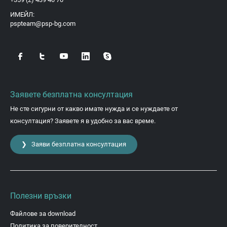
ИМЕЙЛ:
pspteam@psp-bg.com
Заявете безплатна консултация
Не сте сигурни от какво имате нужда и се нуждаете от
консултация? Заявете я в удобно за вас време.
❯ Заяви безплатна консултация
Полезни връзки
Файлове за download
Политика за поверителност