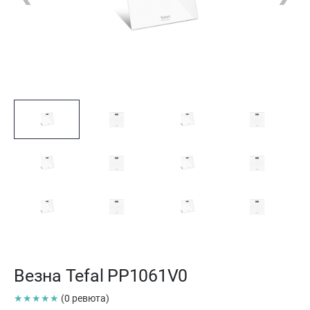
Везна Tefal PP1061V0
★★★★★
(0 ревюта)