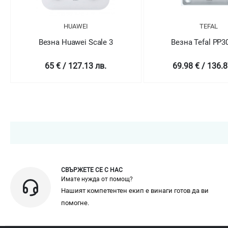
HUAWEI
TEFAL
Везна Huawei Scale 3
Везна Tefal PP3
65 € / 127.13 лв.
69.98 € / 136.8
СВЪРЖЕТЕ СЕ С НАС
Имате нужда от помощ?
Нашият компетентен екип е винаги готов да ви
помогне.