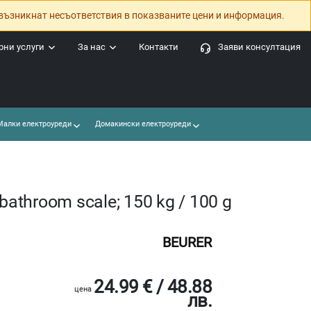
възникнат несъответствия в показваните цени и информация.
ни услуги
За нас
Контакти
Заяви консултация
алки електроуреди
Домакински електроуреди
bathroom scale; 150 kg / 100 g
BEURER
24.99 € / 48.88
цена
лв.