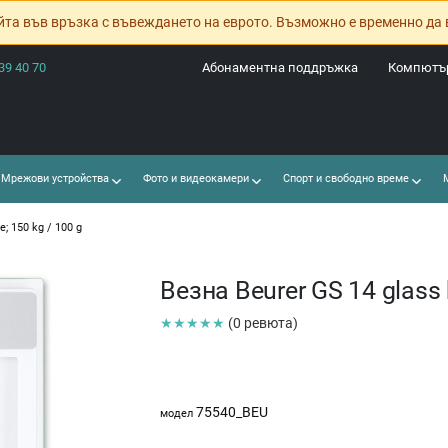
йта във връзка с въвеждането на еврото. Възможно е временно да 
39 40 70
Абонаментна поддръжка
Компютър
Мрежови устройства
Фото и видеокамери
Спорт и свободно време
М
; 150 kg / 100 g
Везна Beurer GS 14 glass 
★★★★★
(0 ревюта)
75540_BEU
модел