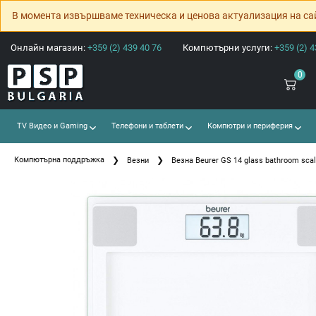
В момента извършваме техническа и ценова актуализация на са
Онлайн магазин:
+359 (2) 439 40 76
Компютърни услуги:
+359 (2) 4
0
TV Видео и Gaming
Телефони и таблети
Компютри и периферия
Компютърна поддръжка
Везни
Везна Beurer GS 14 glass bathroom scale