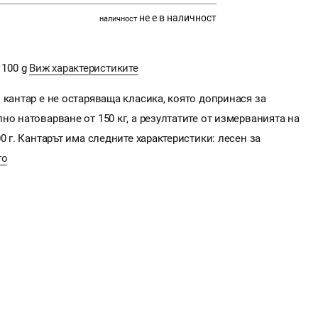
не е в наличност
наличност
/ 100 g
Виж характеристиките
 кантар е не остаряваща класика, която допринася за
но натоварване от 150 кг, а резултатите от измерванията на
0 г. Кантарът има следните характеристики: лесен за
то