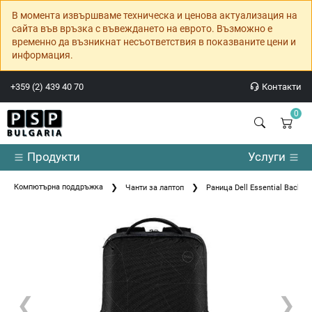
В момента извършваме техническа и ценова актуализация на
сайта във връзка с въвеждането на еврото. Възможно е
временно да възникнат несъответствия в показваните цени и
информация.
+359 (2) 439 40 70
Контакти
0
Продукти
Услуги
Компютърна поддръжка
Чанти за лаптоп
Раница Dell Essential Backpac
❮
❯