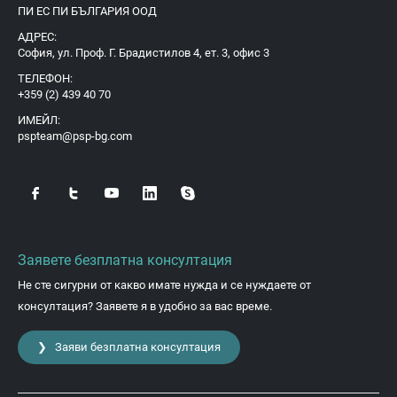
ПИ ЕС ПИ БЪЛГАРИЯ ООД
АДРЕС:
София, ул. Проф. Г. Брадистилов 4, ет. 3, офис 3
ТЕЛЕФОН:
+359 (2) 439 40 70
ИМЕЙЛ:
pspteam@psp-bg.com
Заявете безплатна консултация
Не сте сигурни от какво имате нужда и се нуждаете от
консултация? Заявете я в удобно за вас време.
❯ Заяви безплатна консултация