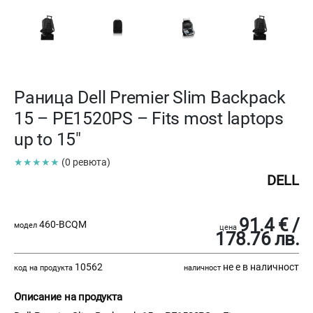
Раница Dell Premier Slim Backpack
15 – PE1520PS – Fits most laptops
up to 15"
★★★★★
(0 ревюта)
DELL
91.4 € /
460-BCQM
модел
цена
178.76 лв.
10562
не е в наличност
код на продукта
наличност
Описание на продукта