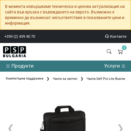
В момента извършваме техническа и ценова актуализация на
сайта във връзка с въвеждането на еврото. Възможно е
временно да възникнат несъответствия в показваните цени и
информация.
+359 (2) 439 40 70
Контакти
0
Продукти
Услуги
Компютърна поддръжка
Чанти за лаптоп
Чанта Dell Pro Lite Business 
❮
❯