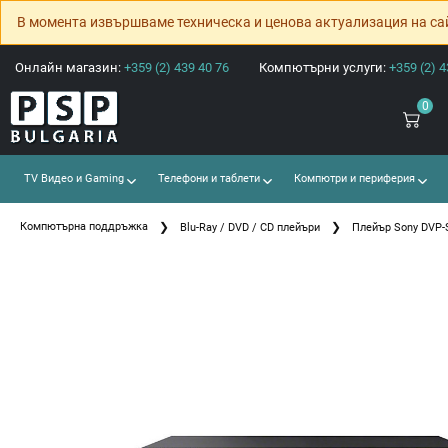
В момента извършваме техническа и ценова актуализация на са
Онлайн магазин:
+359 (2) 439 40 76
Компютърни услуги:
+359 (2) 4
0
TV Видео и Gaming
Телефони и таблети
Компютри и периферия
Компютърна поддръжка
Blu-Ray / DVD / CD плейъри
Плейър Sony DVP-