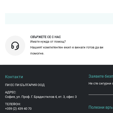
СВЪРЖЕТЕ СЕ С НАС
Имате нужда от помощ?
Нашият компетентен екип е винаги готов да ви
помогне.
Заявете без
Контакти
Не сте сигурни 
ПИ ЕС ПИ БЪЛГАРИЯ ООД
АДРЕС:
София, ул. Проф. Г. Брадистилов 4, ет. 3, офис 3
ТЕЛЕФОН:
Полезни връ
+359 (2) 439 40 70