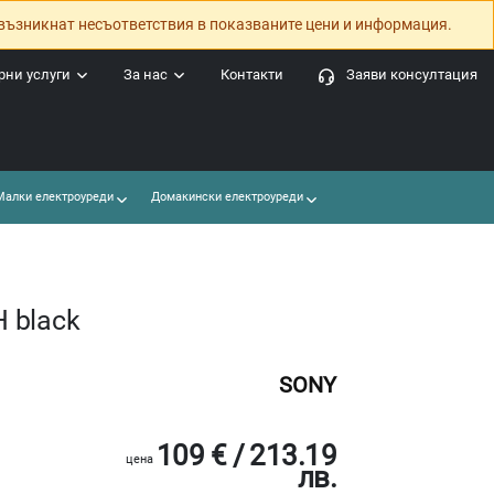
възникнат несъответствия в показваните цени и информация.
ни услуги
За нас
Контакти
Заяви консултация
алки електроуреди
Домакински електроуреди
 black
SONY
109 € / 213.19
цена
лв.