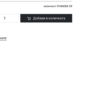
очаква се
наличност
Добави в количката
ките