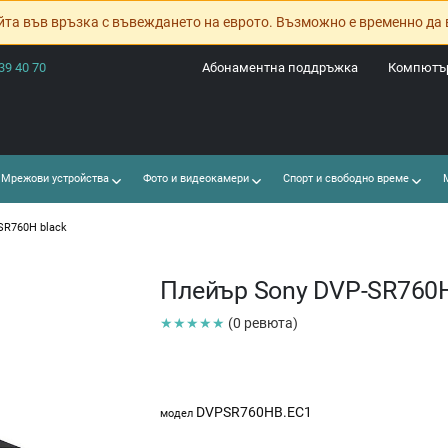
йта във връзка с въвеждането на еврото. Възможно е временно да 
39 40 70
Абонаментна поддръжка
Компютър
Мрежови устройства
Фото и видеокамери
Спорт и свободно време
М
SR760H black
Плейър Sony DVP-SR760H
★★★★★
(0 ревюта)
DVPSR760HB.EC1
модел