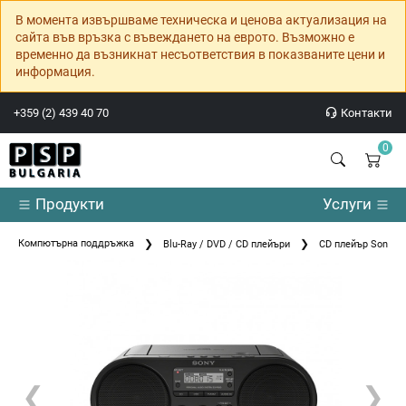
В момента извършваме техническа и ценова актуализация на
сайта във връзка с въвеждането на еврото. Възможно е
временно да възникнат несъответствия в показваните цени и
информация.
+359 (2) 439 40 70
Контакти
0
Продукти
Услуги
Компютърна поддръжка
Blu-Ray / DVD / CD плейъри
CD плейър Sony ZS
❮
❯