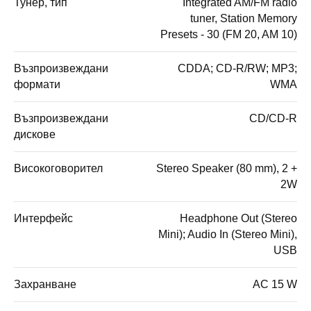
Тунер, тип
Integrated AM/FM radio
tuner, Station Memory
Presets - 30 (FM 20, AM 10)
Възпроизвеждани
CDDA; CD-R/RW; MP3;
формати
WMA
Възпроизвеждани
CD/CD-R
дискове
Високоговорител
Stereo Speaker (80 mm), 2 +
2W
Интерфейс
Headphone Out (Stereo
Mini); Audio In (Stereo Mini),
USB
Захранване
AC 15 W