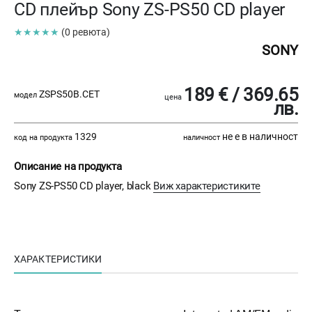
CD плейър Sony ZS-PS50 CD player
★★★★★
(0 ревюта)
SONY
189 € / 369.65
ZSPS50B.CET
модел
цена
лв.
1329
не е в наличност
код на продукта
наличност
Описание на продукта
Sony ZS-PS50 CD player, black
Виж характеристиките
ХАРАКТЕРИСТИКИ