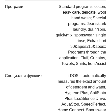
Програми
Standard programs: cotton,
easy care, delicate, wool
hand wash; Special
programs: Jeans/dark
laundry, drain/spin,
quick/mix, sportswear, single
rinse, Extra short
30&apos;/15&apos;;
Programs through the
application: Fluff, Curtains,
Towels, Shirts; Iron Assist
Специални функции
i-DOS – automatically
measures the exact amount
of detergent and water,
Hygiene Plus, AntiStain
Plus, EcoSilence Drive,
AquaStop, SpeedPerfect,
Home Connect, Sportswear