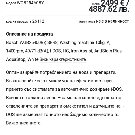
2499 € /
WGB254A0BY
модел
цена
4887.62 лв.
26112
не е в наличност
код на продукта
наличност
Описание на продукта
Bosch WGB25400BY, SER8, Washing machine 10kg, A,
1400rpm, 49/71 dB(A), i-DOS, HC, Iron Assist, AntiStain Plus,
AquaStop, White
Виж характеристиките
Оптимизирайте потреблението на вода и препарати.
Възползвайте се от максимална ефективност при
прането със системата за автоматично дозиране i-DOS.
Всичко е толкова лесно – само напълнете еднократно
отделенията за препарат и омекотител и датчиците на i-
DOS ще измерват точното необходимо количество п...
Виж описанието