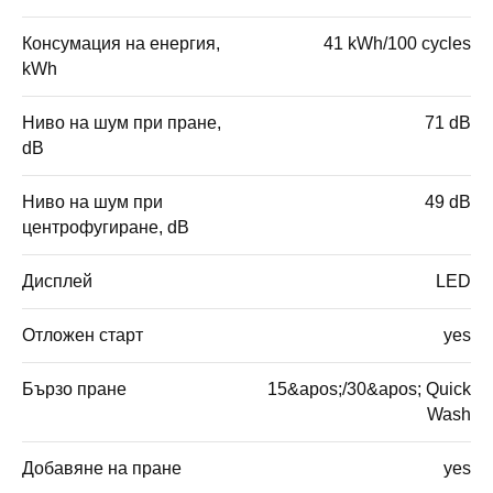
Консумация на енергия,
41 kWh/100 cycles
kWh
Ниво на шум при пране,
71 dB
dB
Ниво на шум при
49 dB
центрофугиране, dB
Дисплей
LED
Отложен старт
yes
Бързо пране
15&apos;/30&apos; Quick
Wash
Добавяне на пране
yes