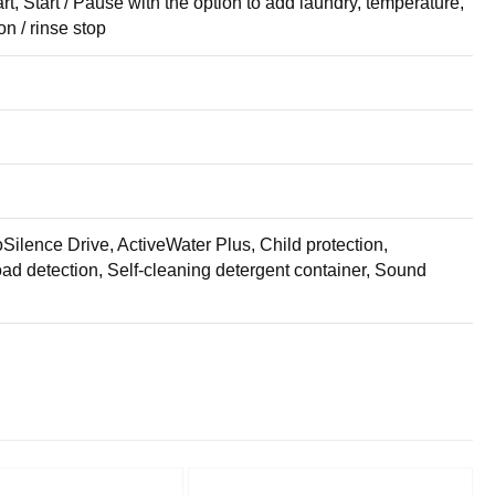
rt, Start / Pause with the option to add laundry, temperature,
n / rinse stop
ilence Drive, ActiveWater Plus, Child protection,
d detection, Self-cleaning detergent container, Sound