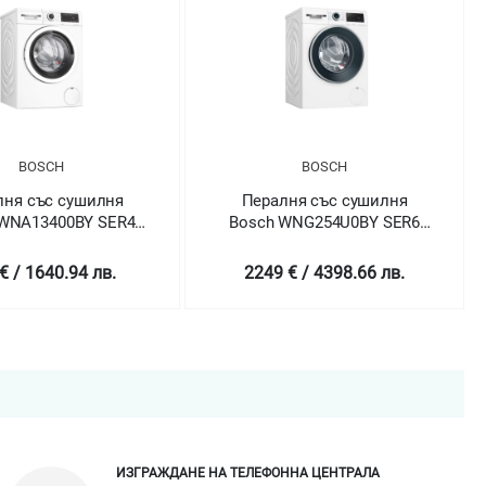
BOSCH
шилня
Пералня със сушилня
Пе
Y SER4
Bosch WNG254U0BY SER6
WAX32EH
th dryer
Washing machine with dryer
m
10/6 kg
Hom
4 лв.
2249 € / 4398.66 лв.
2649 
ИЗГРАЖДАНЕ НА ТЕЛЕФОННА ЦЕНТРАЛА