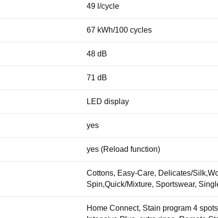
49 l/cycle
67 kWh/100 cycles
48 dB
71 dB
LED display
yes
yes (Reload function)
Cottons, Easy-Care, Delicates/Silk,Wo
Spin,Quick/Mixture, Sportswear, Sing
Home Connect, Stain program 4 spots, T