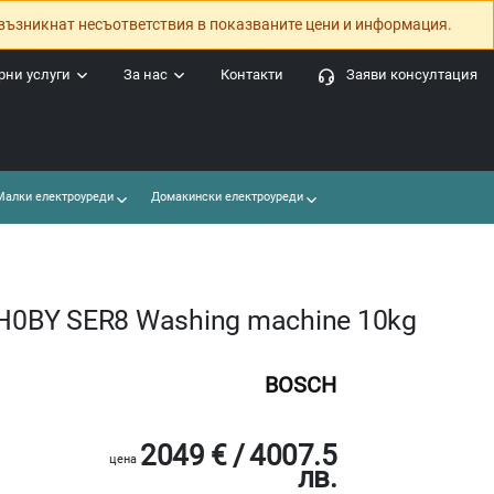
възникнат несъответствия в показваните цени и информация.
ни услуги
За нас
Контакти
Заяви консултация
алки електроуреди
Домакински електроуреди
0BY SER8 Washing machine 10kg
BOSCH
2049 € / 4007.5
цена
лв.