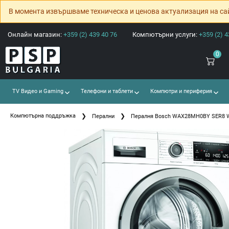
В момента извършваме техническа и ценова актуализация на са
Онлайн магазин:
+359 (2) 439 40 76
Компютърни услуги:
+359 (2) 4
0
TV Видео и Gaming
Телефони и таблети
Компютри и периферия
Компютърна поддръжка
Перални
Пералня Bosch WAX28MH0BY SER8 W