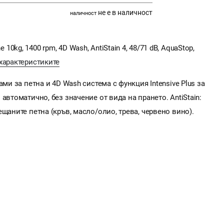
не е в наличност
наличност
kg, 1400 rpm, 4D Wash, AntiStain 4, 48/71 dB, AquaStop,
характеристиките
ми за петна и 4D Wash система с функция Intensive Plus за
автоматично, без значение от вида на прането. AntiStain:
щаните петна (кръв, масло/олио, трева, червено вино).