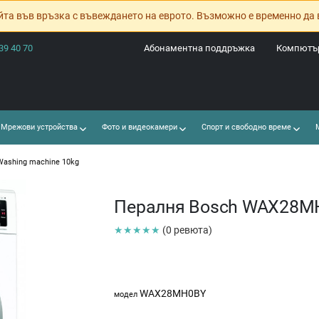
йта във връзка с въвеждането на еврото. Възможно е временно да 
39 40 70
Абонаментна поддръжка
Компютър
Мрежови устройства
Фото и видеокамери
Спорт и свободно време
М
ashing machine 10kg
Пералня Bosch WAX28MH
★★★★★
(0 ревюта)
WAX28MH0BY
модел