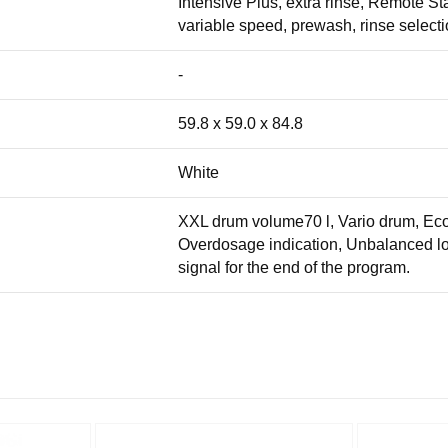
Intensive Plus, extra rinse, Remote Sta
variable speed, prewash, rinse selectio
-
59.8 x 59.0 x 84.8
White
XXL drum volume70 l, Vario drum, EcoS
Overdosage indication, Unbalanced loa
signal for the end of the program.