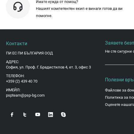
Имате нужда от помощ?
Нашият компетентен екип е винаги готов да ви
помогне.
Заявете без
Контакти
Не сте сигурни 
ПИ ЕС ПИ БЪЛГАРИЯ ООД
АДРЕС:
София, ул. Проф. Г. Брадистилов 4, ет. 3, офис 3
ТЕЛЕФОН:
Полезни връ
+359 (2) 439 40 70
ИМЕЙЛ:
Файлове за dow
pspteam@psp-bg.com
Политика за по
Оценете нашата