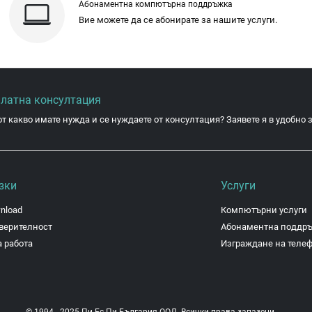
Абонаментна компютърна поддръжка
Вие можете да се абонирате за нашите услуги.
платна консултация
от какво имате нужда и се нуждаете от консултация? Заявете я в удобно з
зки
Услуги
nload
Компютърни услуги
верителност
Абонаментна поддр
 работа
Изграждане на теле