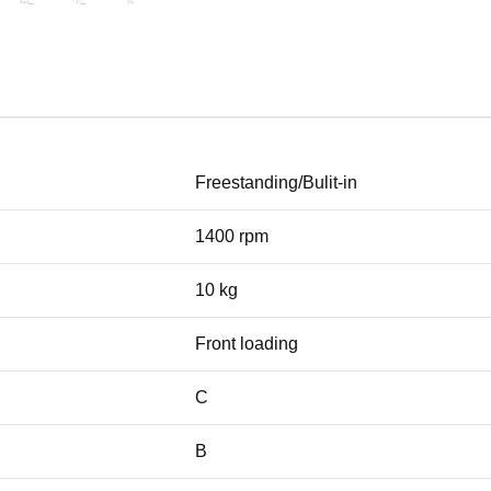
Freestanding/Bulit-in
1400 rpm
10 kg
Front loading
C
B