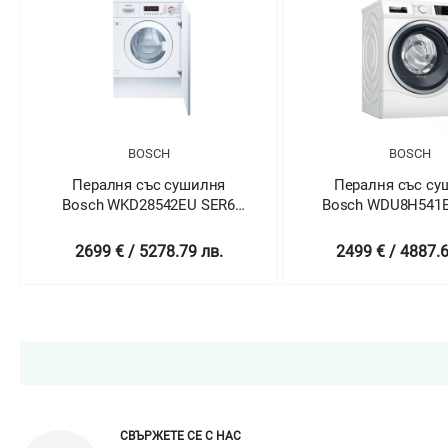
BOSCH
BOSCH
Пералня със сушилня
Пералня със сушилня
osch WKD28542EU SER6
Bosch WDU8H541EU SER6
ilt-in Washer-dryer 7/4kg.
Washer-dryer
2699 € / 5278.79 лв.
2499 € / 4887.62 лв.
СВЪРЖЕТЕ СЕ С НАС