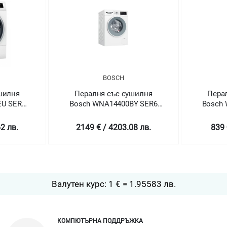
BOSCH
BOSCH
Пералня със сушилня
Пералня със су
Bosch WNA14400BY SER6
Bosch WNA13400B
Washing machine with dryer
Washing machine wi
9/6 kg
8/5 kg
2149 € / 4203.08 лв.
839 € / 1640.9
Валутен курс: 1 € = 1.95583 лв.
КОМПЮТЪРНА ПОДДРЪЖКА