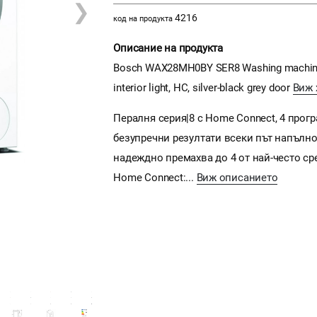
❯
4216
код на продукта
Описание на продукта
Bosch WAX28MH0BY SER8 Washing machine 10
interior light, HC, silver-black grey door
Виж 
Пералня серия|8 с Home Connect, 4 програ
безупречни резултати всеки път напълно 
надеждно премахва до 4 от най-често сре
Home Connect:...
Виж описанието