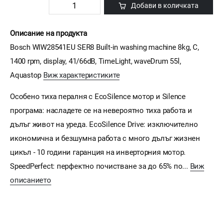
Добави в количката
Описание на продукта
Bosch WIW28541EU SER8 Built-in washing machine 8kg, C,
1400 rpm, display, 41/66dB, TimeLight, waveDrum 55l,
Aquastop
Виж характеристиките
Особено тиха пералня с EcoSilence мотор и Silence
програма: насладете се на невероятно тиха работа и
дълъг живот на уреда. EcoSilence Drive: изключително
икономична и безшумна работа с много дълъг жизнен
цикъл - 10 години гаранция на инверторния мотор.
SpeedPerfect: перфектно почистване за до 65% по...
Виж
описанието