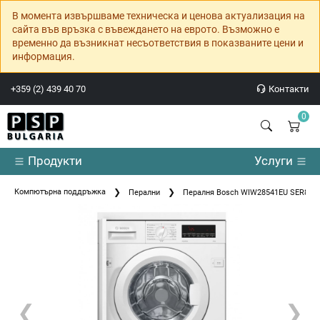
В момента извършваме техническа и ценова актуализация на
сайта във връзка с въвеждането на еврото. Възможно е
временно да възникнат несъответствия в показваните цени и
информация.
+359 (2) 439 40 70
Контакти
0
Продукти
Услуги
Компютърна поддръжка
Перални
Пералня Bosch WIW28541EU SER8 Buil
❮
❯