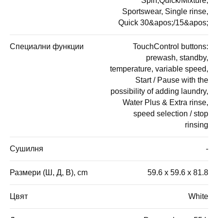
Spin,Quick/Mixture,
Sportswear, Single rinse,
Quick 30&apos;/15&apos;
Специални функции
TouchControl buttons:
prewash, standby,
temperature, variable speed,
Start / Pause with the
possibility of adding laundry,
Water Plus & Extra rinse,
speed selection / stop
rinsing
Сушилня
-
Размери (Ш, Д, В), cm
59.6 x 59.6 x 81.8
Цвят
White