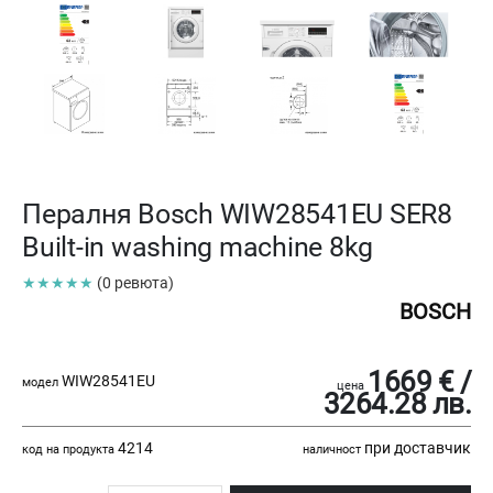
Пералня Bosch WIW28541EU SER8
Built-in washing machine 8kg
★★★★★
(0 ревюта)
BOSCH
1669 € /
WIW28541EU
модел
цена
3264.28 лв.
4214
при доставчик
код на продукта
наличност