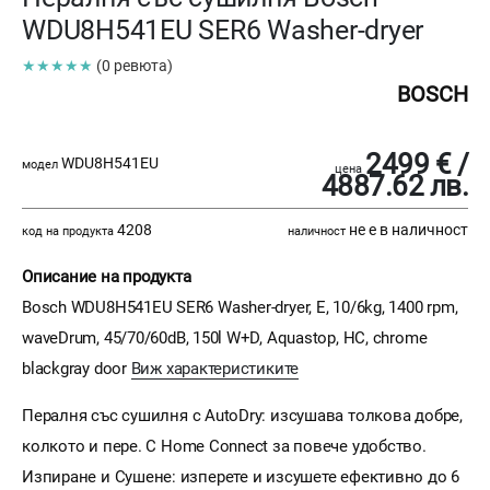
WDU8H541EU SER6 Washer-dryer
★★★★★
(0 ревюта)
BOSCH
2499 € /
WDU8H541EU
модел
цена
4887.62 лв.
4208
не е в наличност
код на продукта
наличност
Описание на продукта
Bosch WDU8H541EU SER6 Washer-dryer, E, 10/6kg, 1400 rpm,
waveDrum, 45/70/60dB, 150l W+D, Aquastop, HC, chrome
blackgray door
Виж характеристиките
Пералня със сушилня с AutoDry: изсушава толкова добре,
колкото и пере. С Home Connect за повече удобство.
Изпиране и Сушене: изперете и изсушете ефективно до 6