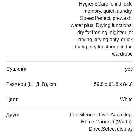
HygieneCare, child lock,
memory, quiet laundry,
SpeedPerfect, prewash,
water plus; Drying functions:
dry for ironing, night/quiet
drying, drying only, quick
drying, dry for storing in the
wardrobe
Сушилня
yes
Размери (Ш, Д, В), cm
59.8 x 61.6 x 84.8
Цвят
White
Други
EcoSilence Drive, Aquastop,
Home Connect (Wi- Fi),
DirectSelect display