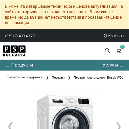
В момента извършваме техническа и ценова актуализация на
сайта във връзка с въвеждането на еврото. Възможно е
временно да възникнат несъответствия в показваните цени и
информация.
+359 (2) 439 40 70
Контакти
0
Продукти
Услуги
Компютърна поддръжка
Перални
Пералня със сушилня Bosch WDU8H5
❮
❯