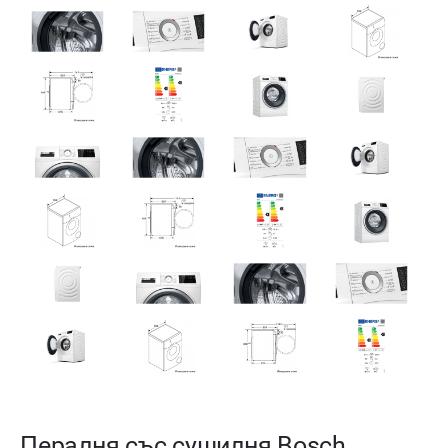
Пералня със сушилня Bosch