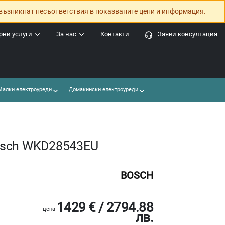
възникнат несъответствия в показваните цени и информация.
ни услуги
За нас
Контакти
Заяви консултация
алки електроуреди
Домакински електроуреди
osch WKD28543EU
BOSCH
1429 € / 2794.88
цена
лв.