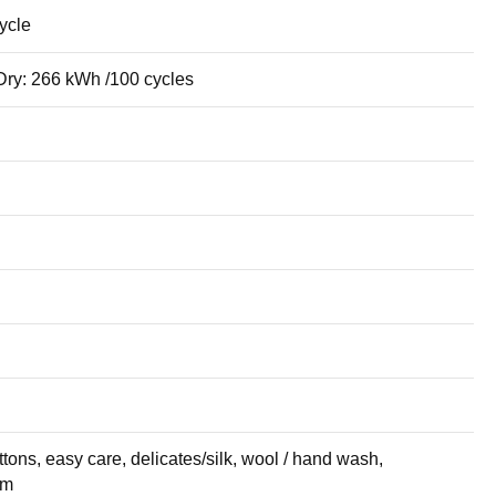
ycle
ry: 266 kWh /100 cycles
ons, easy care, delicates/silk, wool / hand wash,
am