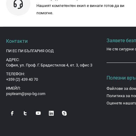
Нашият компетентен екип е винаги готов да ви
помогне.
Заявете без
Контакти
Не сте сигурни 
ПИ ЕС ПИ БЪЛГАРИЯ ООД
АДРЕС:
София, ул. Проф. Г. Брадистилов 4, ет. 3, офис 3
ТЕЛЕФОН:
Полезни връ
+359 (2) 439 40 70
ИМЕЙЛ:
Файлове за dow
pspteam@psp-bg.com
Политика за по
Оценете нашата