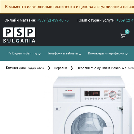
В момента извършваме техническа и ценова актуализация на са
Онлайн магазин:
+359 (2) 439 40 76
Компютърни услуги:
+359 (2) 4
0
TV Видео и Gaming
Телефони и таблети
Компютри и периферия
Компютърна поддръжка
Перални
Пералня със сушилня Bosch WKD28