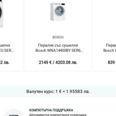
BOSCH
шилня
Пералня със сушилня
Пера
BY SER6
Bosch WNA13400BY SER4
Bosch
th dryer
Washing machine with dryer
Washing
8/5 kg
8 лв.
839 € / 1640.94 лв.
2249
Валутен курс: 1 € = 1.95583 лв.
КОМПЮТЪРНА ПОДДРЪЖКА
Абонаментна компютърна поддръжка