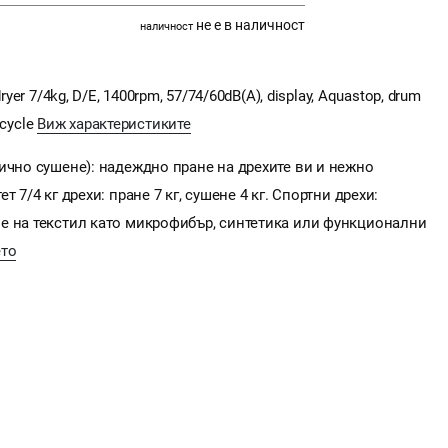
не е в наличност
наличност
yer 7/4kg, D/E, 1400rpm, 57/74/60dB(A), display, Aquastop, drum
 cycle
Виж характеристиките
ично сушене): надеждно пране на дрехите ви и нежно
 7/4 кг дрехи: пране 7 кг, сушене 4 кг. Спортни дрехи:
е на текстил като микрофибър, синтетика или функционални
то