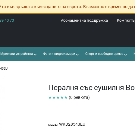
йта във връзка с въвеждането на еврото. Възможно е временно да 
39 40 70
Абонаментна поддръжка
Компютър
Мрежови устройства
Фото и видеокамери
Спорт и свободно време
М
543EU
Пералня със сушилня B
★★★★★
(0 ревюта)
WKD28543EU
модел