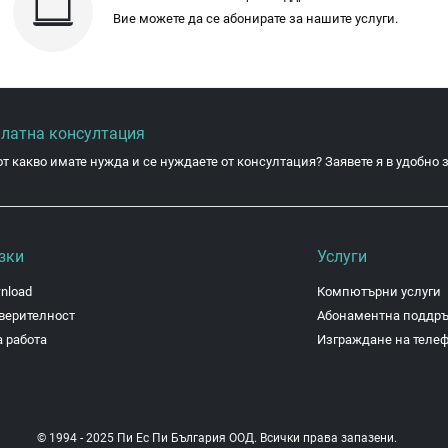
Вие можете да се абонирате за нашите услуги.
платна консултация
от какво имате нужда и се нуждаете от консултация? Заявете я в удобно з
зки
Услуги
nload
Компютърни услуги
верителност
Абонаментна поддр
 работа
Изграждане на теле
© 1994 - 2025 Пи Ес Пи България ООД. Всички права запазени.