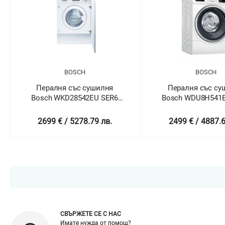
BOSCH
BOSCH
Пералня със сушилня
Пералня със су
Bosch WDU8H541EU SER6
Bosch WNA14400
Washer-dryer
Washing machine wi
9/6 kg
2499 € / 4887.62 лв.
2149 € / 4203.0
СВЪРЖЕТЕ СЕ С НАС
Имате нужда от помощ?