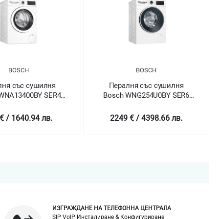
BOSCH
BOSCH
лня със сушилня
Пералня Bosch
 WNG254U0BY SER6
WAX32EH0BY Washing
 machine with dryer
machine 10kg
10/6 kg
HomeProfessional
 € / 4398.66 лв.
2649 € / 5180.99 лв.
ИЗГРАЖДАНЕ НА ТЕЛЕФОННА ЦЕНТРАЛА
SIP VoIP Инсталиране & Конфигуриране