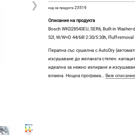
❯
23519
код на продукта
Описание на продукта
Bosch WKD28543EU, SER6, Built-in Washer-dr
52l, W/W+D 44/68l 2:30/5:30h, Fluff-removal
Перална със сушилна с AutoDry (автомат
изсушаване до желаната степен. капацитет
идеална за нежно изпиране и изсушаван
влакна. Нощна програма...
Виж описание