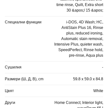
time rinse, Quilt, Extra short
30 &apos;/ 15 &apos;
Специални функции
i-DOS, 4D Wash; HC,
AntiStain Plus 16, Rinse
plus, reduced ironing,
Automatic stain removal,
Intensive Plus, quieter wash,
SpeedPerfect, Rinse hold,
pre-rinse, Aqua plus
Сушилня
-
Размери (Ш, Д, В), cm
59.8 x 59.0 x 84.8
Цвят
White
Други
Home Connect; Interior light,