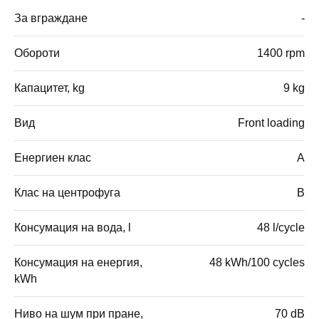
За вграждане
-
Обороти
1400 rpm
Капацитет, kg
9 kg
Вид
Front loading
Енергиен клас
A
Клас на центрофуга
B
Консумация на вода, l
48 l/cycle
Консумация на енергия,
48 kWh/100 cycles
kWh
Ниво на шум при пране,
70 dB