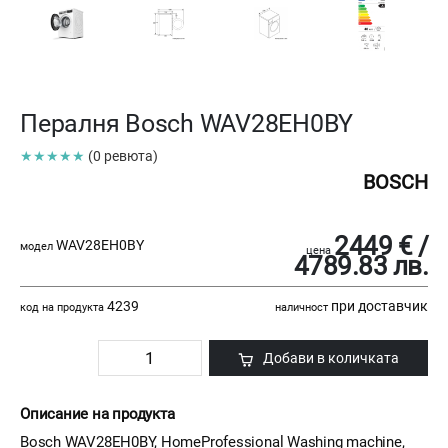
Пералня Bosch WAV28EH0BY
★★★★★
(0 ревюта)
BOSCH
2449 € /
WAV28EH0BY
модел
цена
4789.83 лв.
4239
при доставчик
код на продукта
наличност
Добави в количката
Описание на продукта
Bosch WAV28EH0BY, HomeProfessional Washing machine,