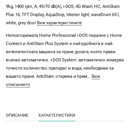
9kg, 1400 rpm, A, 49/70 dB(A), i-DOS, 4D Wash, HC, AntiStain
Plus 16, TFT Display, AquaStop, Interior light, waveDrum 65 l,
white, grey door
Виж характеристиките
Неповторимата Home Professional i-DOS пералня с Home
Connect и AntiStain Plus System е най-удобната и най-
интелигентната машина за пране досега, която прави
всичко автоматично. i-DOS System: автоматично измерва
точното количество препарат и вода, необходими за
вашето пране. AntiStain: открива и прем...
Виж
описанието
ОПИСАНИЕ
ХАРАКТЕРИСТИКИ