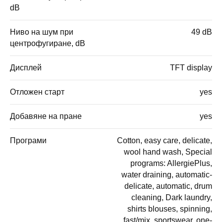
dB
Ниво на шум при
49 dB
центрофугиране, dB
Дисплей
TFT display
Отложен старт
yes
Добавяне на пране
yes
Програми
Cotton, easy care, delicate,
wool hand wash, Special
programs: AllergiePlus,
water draining, automatic-
delicate, automatic, drum
cleaning, Dark laundry,
shirts blouses, spinning,
fast/mix, sportswear, one-