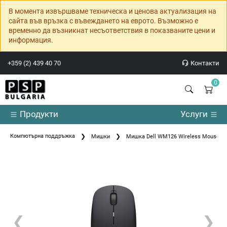
В момента извършваме техническа и ценова актуализация на
сайта във връзка с въвеждането на еврото. Възможно е
временно да възникнат несъответствия в показваните цени и
информация.
+359 (2) 439 40 70
Контакти
0
Продукти
Услуги
Компютърна поддръжка
Мишки
Мишка Dell WM126 Wireless Mouse Bl
❮
❯