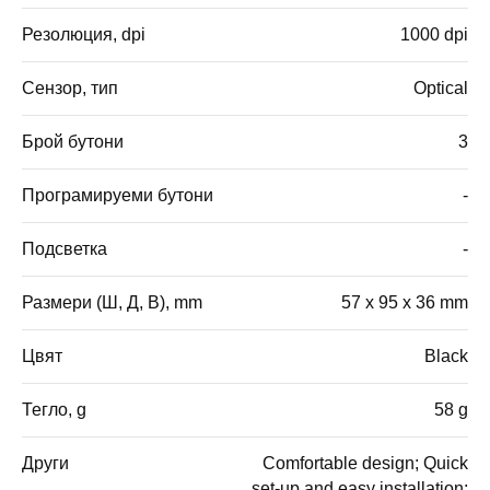
Резолюция, dpi
1000 dpi
Сензор, тип
Optical
Брой бутони
3
Програмируеми бутони
-
Подсветка
-
Размери (Ш, Д, В), mm
57 x 95 x 36 mm
Цвят
Black
Тегло, g
58 g
Други
Comfortable design; Quick
set-up and easy installation;