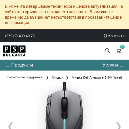
В момента извършваме техническа и ценова актуализация на
сайта във връзка с въвеждането на еврото. Възможно е
временно да възникнат несъответствия в показваните цени и
информация.
+359 (2) 439 40 70
Контакти
0
Продукти
Услуги
Компютърна поддръжка
Мишки
Мишка Dell Alienware 510M Wired Ga
❮
❯