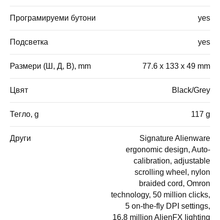
Програмируеми бутони
yes
Подсветка
yes
Размери (Ш, Д, В), mm
77.6 x 133 x 49 mm
Цвят
Black/Grey
Тегло, g
117 g
Други
Signature Alienware
ergonomic design, Auto-
calibration, adjustable
scrolling wheel, nylon
braided cord, Omron
technology, 50 million clicks,
5 on-the-fly DPI settings,
16.8 million AlienFX lighting