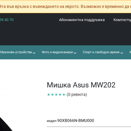
йта във връзка с въвеждането на еврото. Възможно е временно да 
39 40 70
Абонаментна поддръжка
Компютър
Мрежови устройства
Фото и видеокамери
Спорт и свободно време
М
Мишка Asus MW202
★★★★★
(0 ревюта)
90XB066N-BMU000
модел