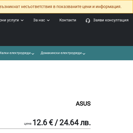
възникнат несъответствия в показваните цени и информация.
ни услуги
За нас
Контакти
Заяви консултация
алки електроуреди
Домакински електроуреди
ASUS
12.6 € / 24.64 лв.
цена