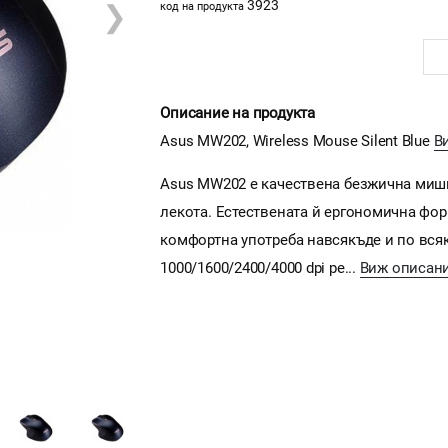
3923
❯
код на продукта
Описание на продукта
Asus MW202, Wireless Mouse Silent Blue
В
Asus MW202 е качествена безжична мишка
лекота. Естествената й ергономична фор
комфортна употреба навсякъде и по всяк
1000/1600/2400/4000 dpi ре...
Виж описан