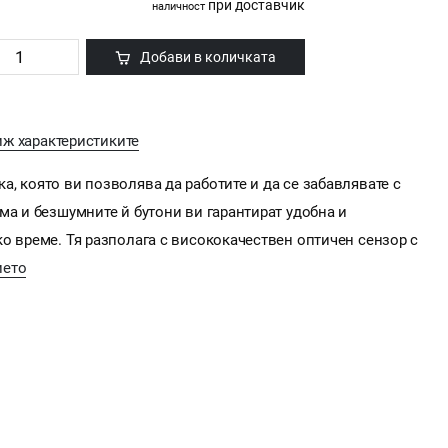
при доставчик
наличност
Добави в количката
иж характеристиките
, която ви позволява да работите и да се забавлявате с
ма и безшумните й бутони ви гарантират удобна и
о време. Тя разполага с висококачествен оптичен сензор с
ието