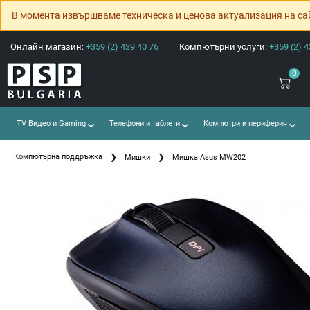
В момента извършваме техническа и ценова актуализация на са
Онлайн магазин:
+359 (2) 439 40 76
Компютърни услуги:
+359 (2) 4
0
TV Видео и Gaming
Телефони и таблети
Компютри и периферия
Компютърна поддръжка
Мишки
Мишка Asus MW202