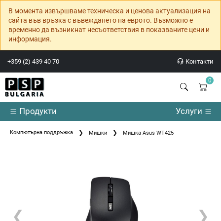
В момента извършваме техническа и ценова актуализация на
сайта във връзка с въвеждането на еврото. Възможно е
временно да възникнат несъответствия в показваните цени и
информация.
+359 (2) 439 40 70
Контакти
0
Продукти
Услуги
Компютърна поддръжка
Мишки
Мишка Asus WT425
❮
❯