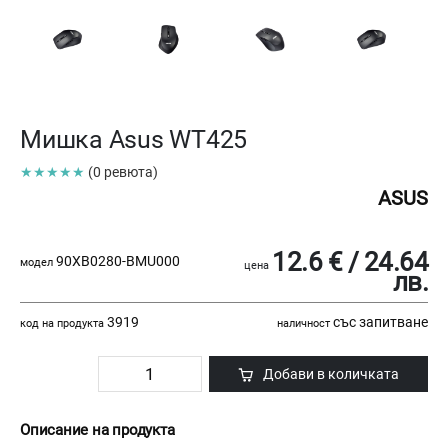
Мишка Asus WT425
★★★★★
(0 ревюта)
ASUS
12.6 € / 24.64
90XB0280-BMU000
модел
цена
лв.
3919
със запитване
код на продукта
наличност
Добави в количката
Описание на продукта