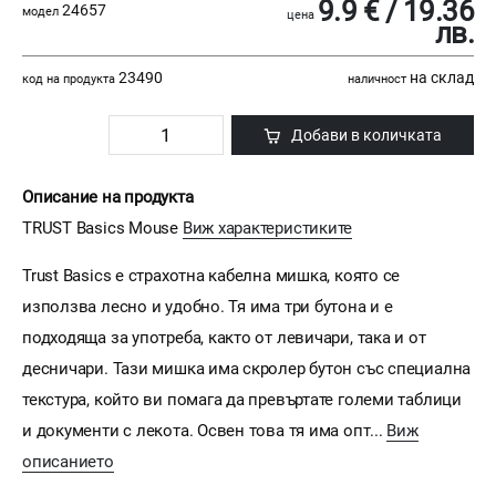
9.9 € / 19.36
24657
модел
цена
лв.
23490
на склад
код на продукта
наличност
Добави в количката
Описание на продукта
TRUST Basics Mouse
Виж характеристиките
Trust Basics е страхотна кабелна мишка, която се
използва лесно и удобно. Тя има три бутона и е
подходяща за употреба, както от левичари, така и от
десничари. Тази мишка има скролер бутон със специална
текстура, който ви помага да превъртате големи таблици
и документи с лекота. Освен това тя има опт...
Виж
описанието